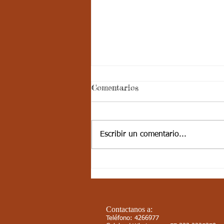
ASPECTOS
Comentarios
CURRICULARES 3P
SEXTO ARTISTICA.
ESTÁNDAR BÁSICO DE
COMPETENCIA: Explora, compara
Escribir un comentario...
y contrasta cualidades estéticas,
formas tangibles, y visibles de la
naturaleza....
Contactanos a:
Teléfono: 4266977