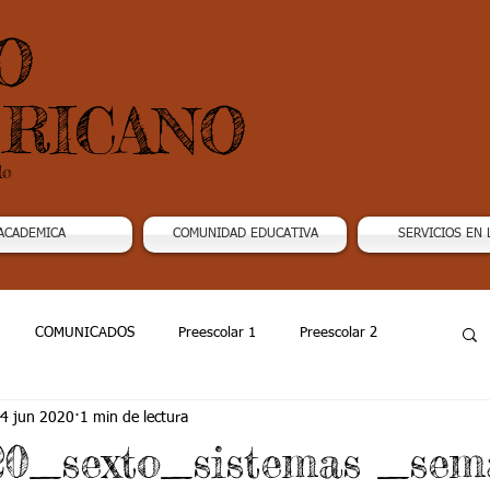
O
RICANO
do
ACADEMICA
COMUNIDAD EDUCATIVA
SERVICIOS EN 
COMUNICADOS
Preescolar 1
Preescolar 2
4 jun 2020
1 min de lectura
Grado 4
Grado 5
Grado 6
Grado 7 -1
20_sexto_sistemas _se