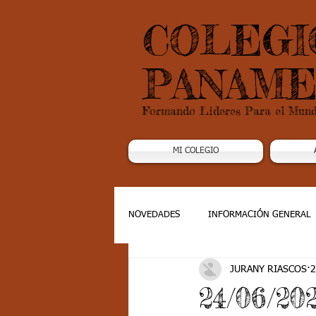
COLEGI
PANAME
Formando Lideres Para el Mun
MI COLEGIO
NOVEDADES
INFORMACIÓN GENERAL
JURANY RIASCOS
2
Grado 1
Grado 2
Grado 3
24/06/20