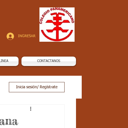
INGRESAR
LINEA
CONTACTANOS
Inicia sesión/ Regístrate
mana