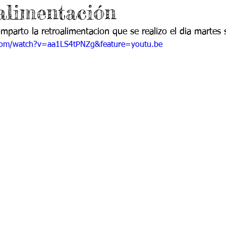
alimentación
 9
Grado 10
Grado 11
omparto la retroalimentacion que se realizo el dia martes
com/watch?v=aa1LS4tPNZg&feature=youtu.be
EPORTES
Jardín-2020
Transición-2020