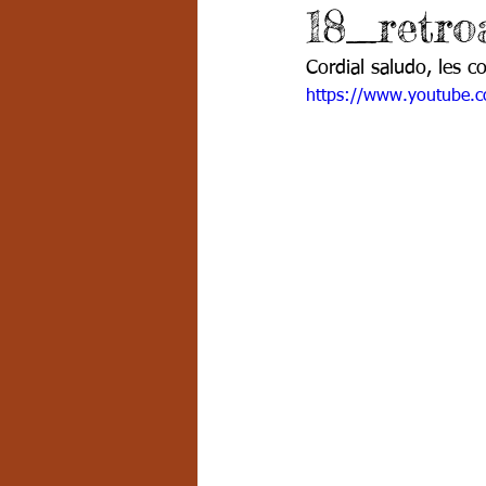
18_retro
Grado 7 -2
Grado 8
Grado
Cordial saludo, les c
https://www.youtube.
PSICOLOGÍA INSTITUCIONAL
D
FORMACIÓN POR CICLOS