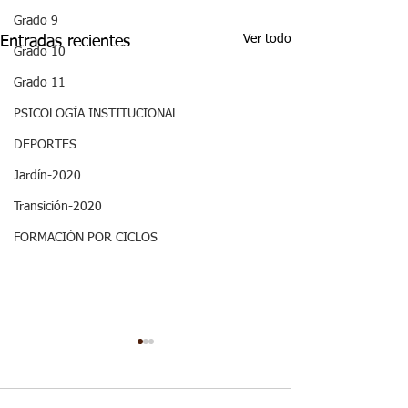
Grado 9
Ver todo
Entradas recientes
Grado 10
Grado 11
PSICOLOGÍA INSTITUCIONAL
DEPORTES
Jardín-2020
Transición-2020
FORMACIÓN POR CICLOS
Decimo - Biofísica I:
ASPECTOS
Aspectos curriculares
CURRICULARE
GRADO DECI