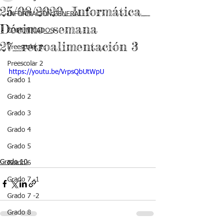
25/08/2020_Informática_
INFORMACIÓN GENERAL
Décimo_semana
COMUNICADOS
27_retroalimentación 3
Preescolar 1
Preescolar 2
https://youtu.be/VrpsQbUtWpU
Grado 1
Grado 2
Grado 3
Grado 4
Grado 5
Grado 10
Grado 6
Grado 7 -1
Grado 7 -2
Grado 8