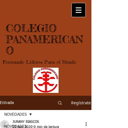
COLEGIO
PANAMERICAN
O
Formando Lideres Para el Mundo
Regístrate
Entrada
NOVEDADES
JURANY RIASCOS
NOVEDADES
25 ago 2020
0 min de lectura