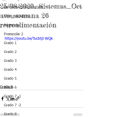
25/08/2020_Sistemas_Oct
INFORMACIÓN GENERAL
avo_semana 26
COMUNICADOS
retroalimentación
Preescolar 1
Preescolar 2
https://youtu.be/TucbtjI-WQk
Grado 1
Grado 2
Grado 3
Grado 4
Grado 5
Grado 8
Grado 6
Grado 7 -1
Grado 7 -2
Grado 8