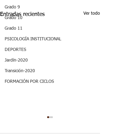
Grado 9
Ver todo
Entradas recientes
Grado 10
Grado 11
PSICOLOGÍA INSTITUCIONAL
DEPORTES
Jardín-2020
Transición-2020
FORMACIÓN POR CICLOS
ASPECTOS
ASPECTOS
CURRICULARES 3P
CURRICULARE
OCTAVO RELIGIÓN.
GRADO OCTA