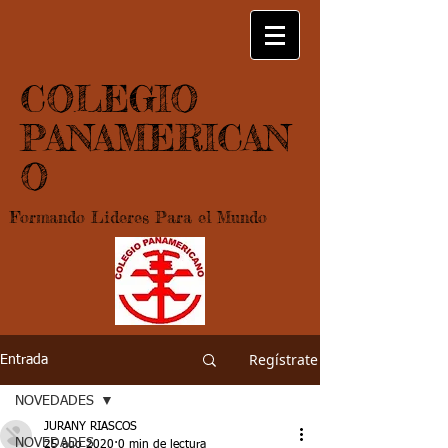
COLEGIO
PANAMERICAN
O
Formando Lideres Para el Mundo
Regístrate
Entrada
NOVEDADES
JURANY RIASCOS
NOVEDADES
25 ago 2020
0 min de lectura