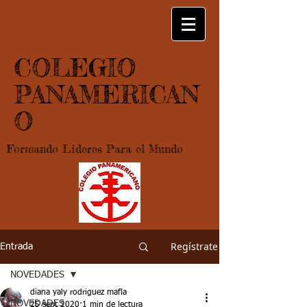
COLEGIO
PANAMERICAN
O
Formando Lideres Para el Mundo
Regístrate
Entrada
NOVEDADES
diana yaly rodriguez mafla
NOVEDADES
25 sept 2020
1 min de lectura