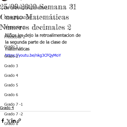
25/09/2020 Semana 31
INFORMACIÓN GENERAL
Cuarto Matemáticas
COMUNICADOS
Números decimales 2
Preescolar 1
Niños les dejo la retroalimentacion de 
Preescolar 2
la segunda parte de la clase de 
Grado 1
matemáticas
https://youtu.be/nkg3CFQyMoY
Grado 2
Grado 3
Grado 4
Grado 5
Grado 6
Grado 7 -1
Grado 4
Grado 7 -2
Grado 8