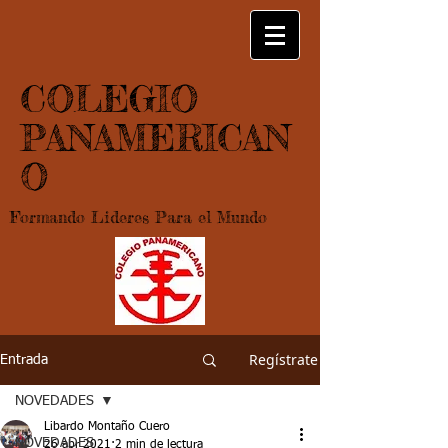
COLEGIO
PANAMERICAN
O
Formando Lideres Para el Mundo
Regístrate
Entrada
NOVEDADES
Libardo Montaño Cuero
NOVEDADES
26 abr 2021
2 min de lectura