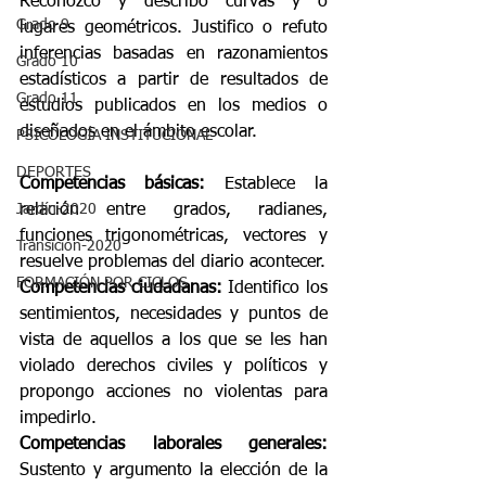
Reconozco y describo curvas y o 
Grado 9
lugares geométricos. Justifico o refuto 
inferencias basadas en razonamientos 
Grado 10
estadísticos a partir de resultados de 
Grado 11
estudios publicados en los medios o 
diseñados en el ámbito escolar.
PSICOLOGÍA INSTITUCIONAL
DEPORTES
Competencias básicas:
 Establece la 
Jardín-2020
relación entre grados, radianes, 
funciones trigonométricas, vectores y 
Transición-2020
resuelve problemas del diario acontecer. 
FORMACIÓN POR CICLOS
Competencias ciudadanas:
 Identifico los 
sentimientos, necesidades y puntos de 
vista de aquellos a los que se les han 
violado derechos civiles y políticos y 
propongo acciones no violentas para 
impedirlo. 
Competencias laborales generales:
Sustento y argumento la elección de la 