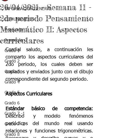
26/04/2021 - Semana 11 -
INFORMACIÓN GENERAL
2do periodo Pensamiento
COMUNICADOS
Matemático II: Aspectos
Preescolar 1
curriculares
Preescolar 2
Cordial saludo, a continuación les 
Grado 1
comparto los aspectos curriculares del 
Grado 2
2do periodo, los cuales deben ser 
Grado 3
copiados y enviados junto con el dibujo 
correspondiente del segundo periodo.
Grado 4
Grado 5
Aspectos Curriculares
Grado 6
Estándar básico de competencia: 
Grado 7 -1
Describo y modelo fenómenos 
periódicos del mundo real usando 
Grado 7 -2
relaciones y funciones trigonométricas. 
Grado 8