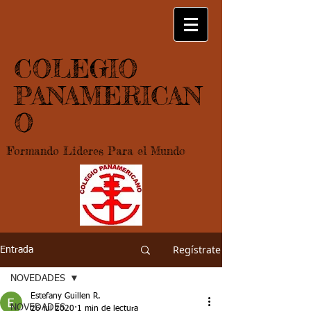
COLEGIO
PANAMERICAN
O
Formando Lideres Para el Mundo
Regístrate
Entrada
NOVEDADES
Estefany Guillen R.
NOVEDADES
26 jul 2020
1 min de lectura