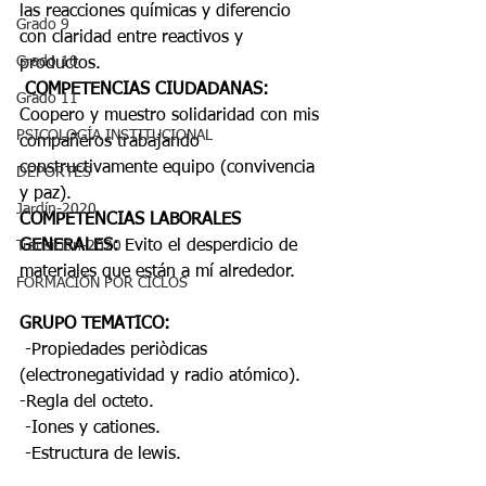
las reacciones químicas y diferencio 
Grado 9
con claridad entre reactivos y 
Grado 10
productos.
COMPETENCIAS CIUDADANAS:
Grado 11
Coopero y muestro solidaridad con mis 
PSICOLOGÍA INSTITUCIONAL
compañeros trabajando 
constructivamente equipo (convivencia 
DEPORTES
y paz). 
Jardín-2020
COMPETENCIAS LABORALES 
GENERALES:
 Evito el desperdicio de 
Transición-2020
materiales que están a mí alrededor.
FORMACIÓN POR CICLOS
GRUPO TEMATICO:
 -Propiedades periòdicas 
(electronegatividad y radio atómico). 
-Regla del octeto.
 -Iones y cationes.
 -Estructura de lewis.