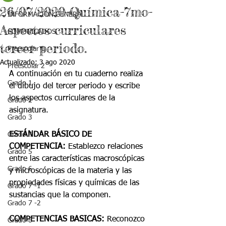
26/07/2020-Química-7mo-
INFORMACIÓN GENERAL
Aspectos curriculares
COMUNICADOS
tercer periodo.
Preescolar 1
Actualizado:
3 ago 2020
Preescolar 2
A continuación en tu cuaderno realiza 
Grado 1
el dibujo del tercer periodo y escribe 
los aspectos curriculares de la 
Grado 2
asignatura.
Grado 3
ESTÁNDAR BÁSICO DE 
Grado 4
COMPETENCIA:
 Establezco relaciones 
Grado 5
entre las características macroscópicas 
Grado 6
y microscópicas de la materia y las 
propiedades físicas y químicas de las 
Grado 7 -1
sustancias que la componen.
Grado 7 -2
COMPETENCIAS BASICAS:
 Reconozco 
Grado 8