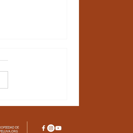
UN-21 / S17 / CIENCIAS
URALES / LOS
ES INERTES
ROPIEDAD DE
PELUVA.ORG