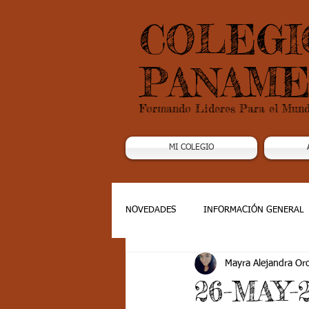
COLEGI
PANAME
Formando Lideres Para el Mun
MI COLEGIO
NOVEDADES
INFORMACIÓN GENERAL
Mayra Alejandra Or
Grado 1
Grado 2
Grado 3
26-MAY-