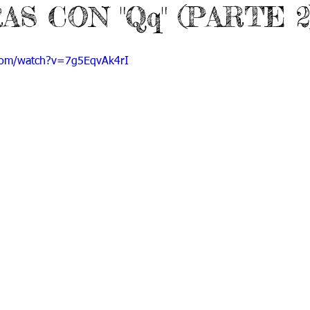
S CON "Qq" (PARTE 2
 9
Grado 10
Grado 11
com/watch?v=7g5EqvAk4rI
EPORTES
Jardín-2020
Transición-2020