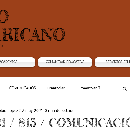
O
RICANO
do
ACADEMICA
COMUNIDAD EDUCATIVA
SERVICIOS EN 
COMUNICADOS
Preescolar 1
Preescolar 2
obio López
27 may 2021
0 min de lectura
Grado 4
Grado 5
Grado 6
Grado 7 -1
21 / S15 / COMUNICACI