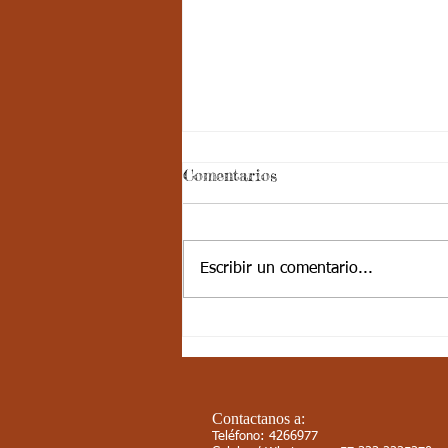
Comentarios
Escribir un comentario...
10-JUN-21 / S17 / CIENCIAS
SOCIALES / LAS
CORDILLERAS PARTE 1
Contactanos a:
Teléfono: 4266977