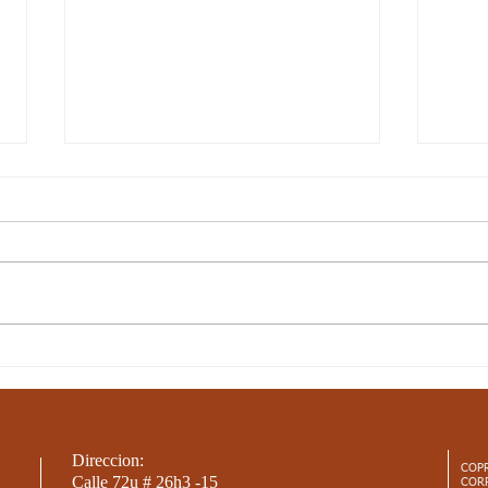
10-JUN-21 / S17 / CIENCIAS
10-J
SOCIALES / LAS
NAT
CORDILLERAS PARTE 2
SER
Direccion:
COP
Calle 72u # 26h3 -15
COR