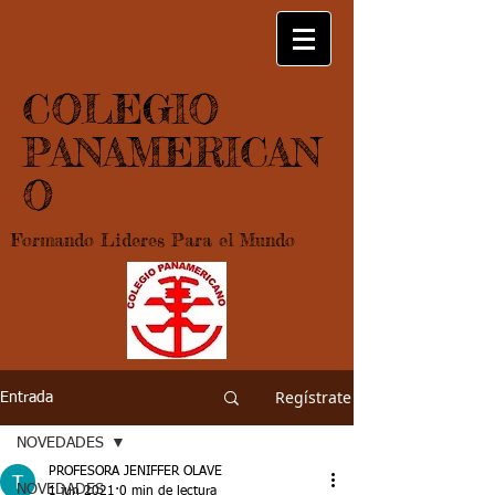
COLEGIO
PANAMERICAN
O
Formando Lideres Para el Mundo
Regístrate
Entrada
NOVEDADES
PROFESORA JENIFFER OLAVE
NOVEDADES
1 jun 2021
0 min de lectura