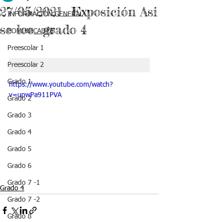
27/05/2021_Exposición Asi
INFORMACIÓN GENERAL
se lee_grado 4
COMUNICADOS
Preescolar 1
Preescolar 2
Grado 1
https://www.youtube.com/watch?
v=upwPa911PVA
Grado 2
Grado 3
Grado 4
Grado 5
Grado 6
Grado 7 -1
Grado 4
Grado 7 -2
Grado 8