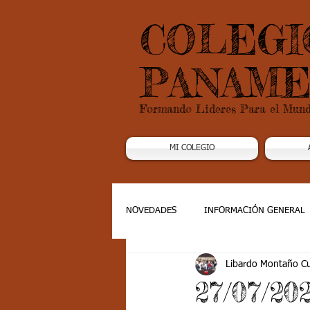
COLEGI
PANAME
Formando Lideres Para el Mun
MI COLEGIO
NOVEDADES
INFORMACIÓN GENERAL
Libardo Montaño C
Grado 1
Grado 2
Grado 3
27/07/2