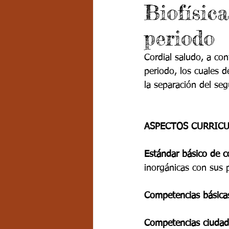
Biofísica
Grado 7 -2
Grado 8
Grado
periodo
PSICOLOGÍA INSTITUCIONAL
D
Cordial saludo, a con
periodo, los cuales 
la separación del se
FORMACIÓN POR CICLOS
ASPECTOS CURRIC
Estándar básico de 
inorgánicas con sus 
Competencias básica
Competencias ciudad