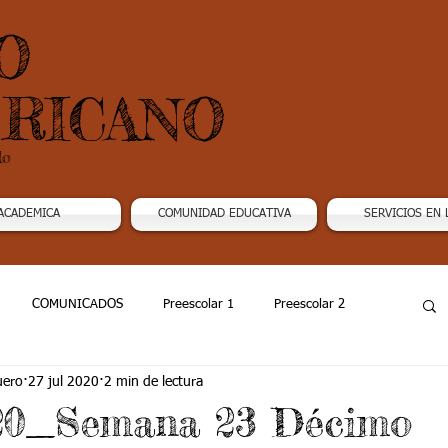
O
RICANO
do
ACADEMICA
COMUNIDAD EDUCATIVA
SERVICIOS EN 
COMUNICADOS
Preescolar 1
Preescolar 2
uero
27 jul 2020
2 min de lectura
Grado 4
Grado 5
Grado 6
Grado 7 -1
020_Semana 23 Décimo