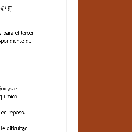
3er
 para el tercer 
espondiente de 
ánicas e 
químico. 
 en reposo.
le dificultan 