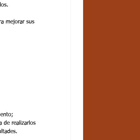
os.  
ra mejorar sus 
ento; 
 de realizarlos 
ltades.