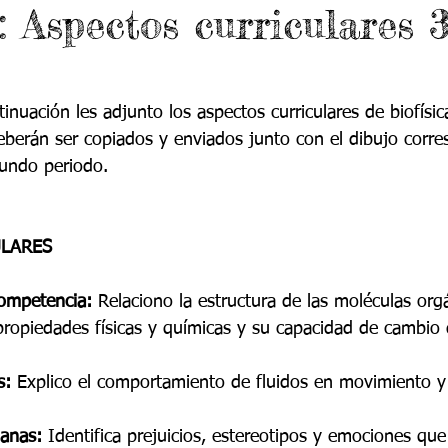
: Aspectos curriculares 
 9
Grado 10
Grado 11
EPORTES
Jardín-2020
Transición-2020
tinuación les adjunto los aspectos curriculares de biofísica
deberán ser copiados y enviados junto con el dibujo corr
gundo periodo.
ULARES
competencia:
 Relaciono la estructura de las moléculas org
propiedades físicas y químicas y su capacidad de cambio 
s:
 Explico el comportamiento de fluidos en movimiento y
anas:
 Identifica prejuicios, estereotipos y emociones que 