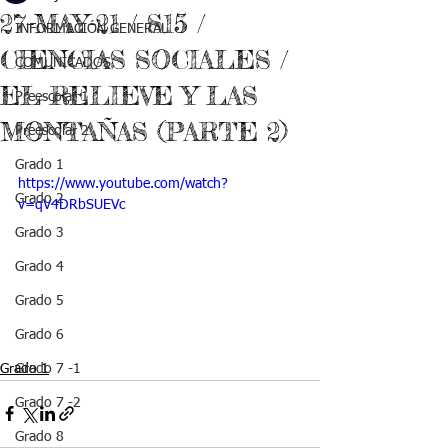
27-MAY-21 / S15 /
INFORMACIÓN GENERAL
CIENCIAS SOCIALES /
COMUNICADOS
EL RELIEVE Y LAS
Preescolar 1
MONTAÑAS (PARTE 2)
Preescolar 2
Grado 1
https://www.youtube.com/watch?
Grado 2
v=qV4DRbSUEVc
Grado 3
Grado 4
Grado 5
Grado 6
Grado 1
Grado 7 -1
Grado 7 -2
Grado 8