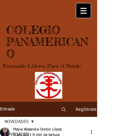
COLEGIO
PANAMERICAN
O
Formando Lideres Para el Mundo
Regístrate
Entrada
NOVEDADES
Mayra Alejandra Orobio López
NOVEDADES
3 jun 2021
0 min de lectura