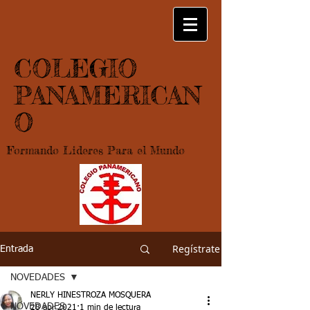
COLEGIO
PANAMERICAN
O
Formando Lideres Para el Mundo
Regístrate
Entrada
NOVEDADES
NERLY HINESTROZA MOSQUERA
NOVEDADES
28 abr 2021
1 min de lectura