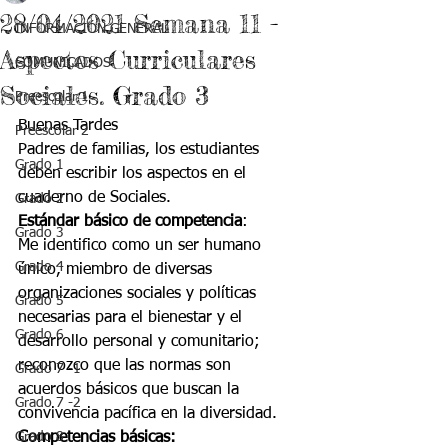
28/04/2021 Semana 11 -
INFORMACIÓN GENERAL
Aspectos Curriculares
COMUNICADOS
Sociales. Grado 3
Preescolar 1
Buenas Tardes
Preescolar 2
Padres de familias, los estudiantes 
Grado 1
deben escribir los aspectos en el 
cuaderno de Sociales.
Grado 2
Estándar básico de competencia
:
Grado 3
Me identifico como un ser humano 
Grado 4
único, miembro de diversas 
organizaciones sociales y políticas 
Grado 5
necesarias para el bienestar y el 
Grado 6
desarrollo personal y comunitario; 
reconozco que las normas son 
Grado 7 -1
acuerdos básicos que buscan la 
Grado 7 -2
convivencia pacífica en la diversidad.
Grado 8
Competencias básicas: