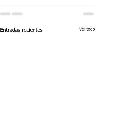
Ver todo
Entradas recientes
Semana 20, Ciencias
Semana 20, Ma