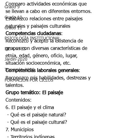
Comparo actividades económicas que 
Grado 9
se llevan a cabo en diferentes entornos.
Grado 10
Establezco relaciones entre paisajes 
naturales y paisajes culturales
Grado 11
Competencias ciudadanas
:
PSICOLOGÍA INSTITUCIONAL
Reconozco y acepto la existencia de 
grupos con diversas características de 
DEPORTES
etnia, edad, género, oficio, lugar, 
Jardín-2020
situación socioeconómica, etc.
Transición-2020
Competencias laborales generales
:
Reconozco mis habilidades, destrezas y 
FORMACIÓN POR CICLOS
talentos.
Grupo temático: El paisaje
Contenidos:
6. El paisaje y el clima
 - Qué es el paisaje natural?
 - Qué es el paisaje cultural?
7. Municipios
 - Territorios indígenas