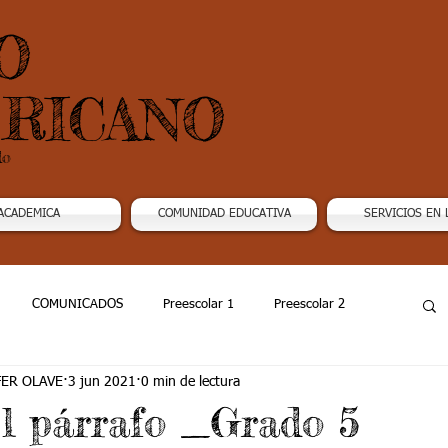
O
RICANO
do
ACADEMICA
COMUNIDAD EDUCATIVA
SERVICIOS EN 
COMUNICADOS
Preescolar 1
Preescolar 2
FER OLAVE
3 jun 2021
0 min de lectura
Grado 4
Grado 5
Grado 6
Grado 7 -1
El párrafo _Grado 5