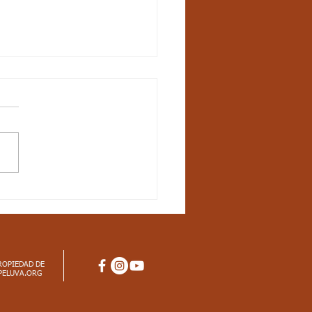
ctos
iculares_Ciencias
rales_3 periodo_grado
dar básico de competencia:
ico en el universo y en la
 e identifico características
 materia, fenómenos físicos
ROPIEDAD DE
PELUVA.ORG