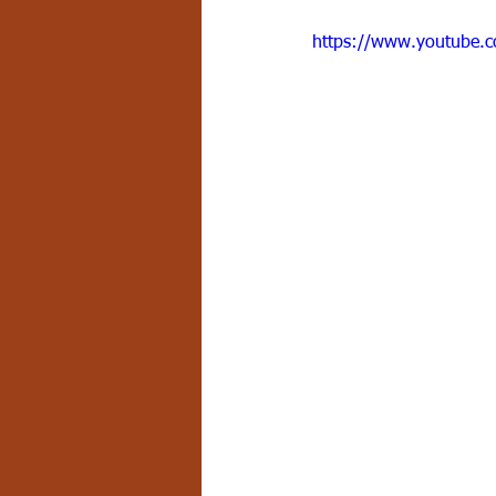
Grado 7 -2
Grado 8
Grado
https://www.youtube
PSICOLOGÍA INSTITUCIONAL
D
FORMACIÓN POR CICLOS