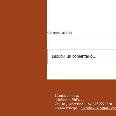
Aspectos
Comentarios
curriculares_Deporte_3
periodo_grado 5
ESTÁNDAR BÁSICO DE
COMPETENCIA: Desarrolla
Escribir un comentario...
actividades de fundamentación en
algunos deportes, se integra
fácilmente con sus compañeros....
Contactanos a:
Teléfono: 4266977
Celular / Whatsapp: +57 323 2225270
Correo Principal:
Colpana70@hotmail.co