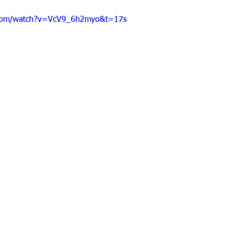
 9
Grado 10
Grado 11
.com/watch?v=VcV9_6h2myo&t=17s
EPORTES
Jardín-2020
Transición-2020