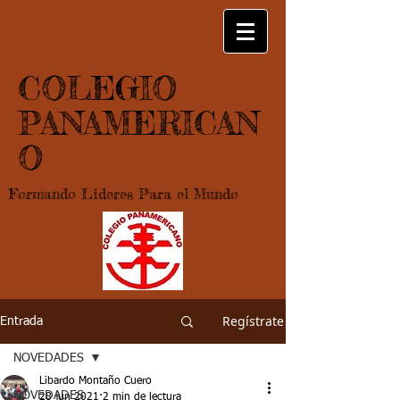
COLEGIO
PANAMERICAN
O
Formando Lideres Para el Mundo
Regístrate
Entrada
NOVEDADES
Libardo Montaño Cuero
NOVEDADES
28 jun 2021
2 min de lectura