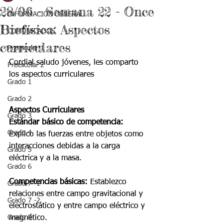
28/06 - Semana 22 - Once
INFORMACIÓN GENERAL
Biofísica: Aspectos
COMUNICADOS
curriculares
Preescolar 1
Cordial saludo jóvenes, les comparto 
Preescolar 2
los aspectos curriculares
Grado 1
Grado 2
Aspectos Curriculares 
Grado 3
Estándar básico de competencia:
Grado 4
Explico las fuerzas entre objetos como 
interacciones debidas a la carga 
Grado 5
eléctrica y a la masa.
Grado 6
Competencias básicas: 
Establezco 
Grado 7 -1
relaciones entre campo gravitacional y 
Grado 7 -2
electrostático y entre campo eléctrico y  
Grado 8
magnético.