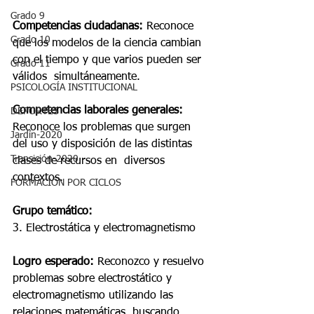
Grado 9
Competencias ciudadanas:
 Reconoce 
Grado 10
que los modelos de la ciencia cambian 
con el tiempo y que varios pueden ser 
Grado 11
válidos  simultáneamente. 
PSICOLOGÍA INSTITUCIONAL
Competencias laborales generales: 
DEPORTES
Reconoce los problemas que surgen 
Jardín-2020
del uso y disposición de las distintas 
Transición-2020
clases de recursos en  diversos 
contextos. 
FORMACIÓN POR CICLOS
Grupo temático:  
3. Electrostática y electromagnetismo
Logro esperado:
 Reconozco y resuelvo 
problemas sobre electrostático y 
electromagnetismo utilizando las  
relaciones matemáticas, buscando 