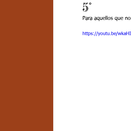
5°
Grado 7 -2
Grado 8
Grado
Para aquellos que no 
PSICOLOGÍA INSTITUCIONAL
D
https://youtu.be/wka
FORMACIÓN POR CICLOS