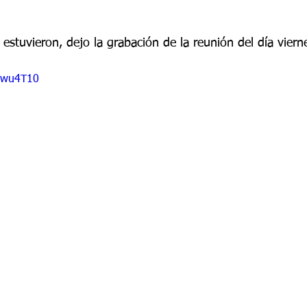
 9
Grado 10
Grado 11
estuvieron, dejo la grabación de la reunión del día viern
EPORTES
Jardín-2020
Transición-2020
HIwu4T10