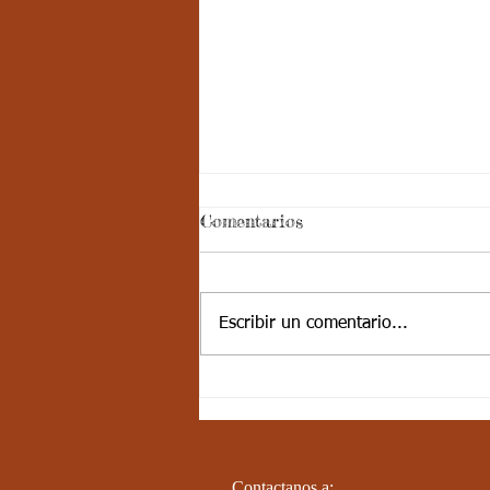
Aspectos
Comentarios
curriculares_Deporte_3
periodo_grado 5
ESTÁNDAR BÁSICO DE
COMPETENCIA: Desarrolla
Escribir un comentario...
actividades de fundamentación en
algunos deportes, se integra
fácilmente con sus compañeros....
Contactanos a: