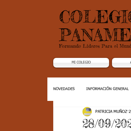
COLEGI
PANAME
Formando Lideres Para el Mun
MI COLEGIO
NOVEDADES
INFORMACIÓN GENERAL
PATRICIA MUÑOZ
2
Grado 1
Grado 2
Grado 3
28/09/