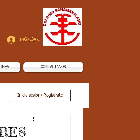
INGRESAR
LINEA
CONTACTANOS
Inicia sesión/ Regístrate
DRES