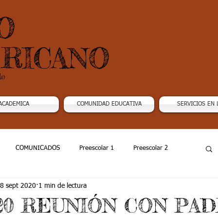
O
RICANO
do
ACADEMICA
COMUNIDAD EDUCATIVA
SERVICIOS EN 
COMUNICADOS
Preescolar 1
Preescolar 2
8 sept 2020
1 min de lectura
Grado 4
Grado 5
Grado 6
Grado 7 -1
2020 REUNIÓN CON PA