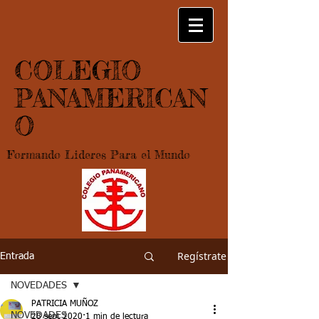
COLEGIO
PANAMERICAN
O
Formando Lideres Para el Mundo
Regístrate
Entrada
NOVEDADES
PATRICIA MUÑOZ
NOVEDADES
28 sept 2020
1 min de lectura