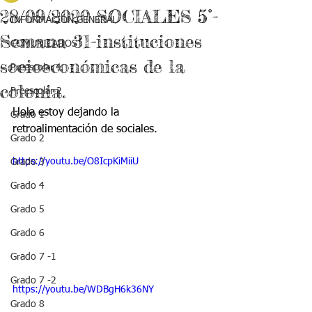
28/09/2020 SOCIALES 5°-
INFORMACIÓN GENERAL
Semana 31-instituciones
COMUNICADOS
socioeconómicas de la
Preescolar 1
colonia.
Preescolar 2
Hola estoy dejando la 
Grado 1
retroalimentación de sociales.
Grado 2
https://youtu.be/O8IcpKiMiiU
Grado 3
Grado 4
Grado 5
Grado 6
Grado 7 -1
Grado 7 -2
https://youtu.be/WDBgH6k36NY
Grado 8