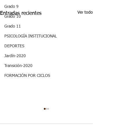
Grado 9
Ver todo
Entradas recientes
Grado 10
Grado 11
PSICOLOGÍA INSTITUCIONAL
DEPORTES
Jardín-2020
Transición-2020
FORMACIÓN POR CICLOS
ASPECTOS
28/06 - Semana
CURRICULARES 3P
Once Biofísica: Aspectos
GRADO ONCE ETICA Y
curriculares