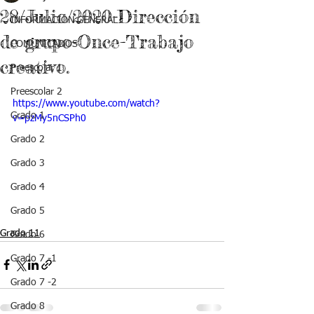
28/Julio/2020-Dirección
INFORMACIÓN GENERAL
de grupo-Once-Trabajo
COMUNICADOS
creativo.
Preescolar 1
Preescolar 2
https://www.youtube.com/watch?
Grado 1
v=pzMy5nCSPh0
Grado 2
Grado 3
Grado 4
Grado 5
Grado 11
Grado 6
Grado 7 -1
Grado 7 -2
Grado 8