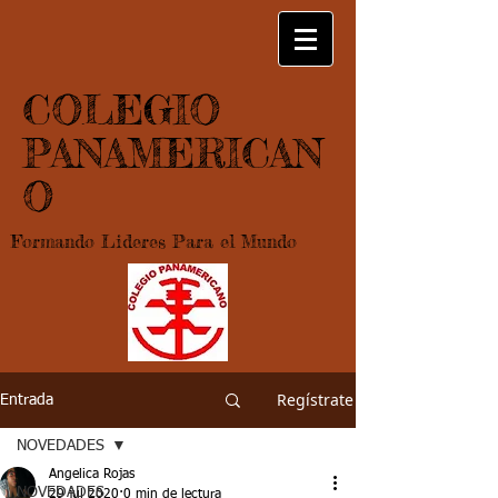
COLEGIO
PANAMERICAN
O
Formando Lideres Para el Mundo
Regístrate
Entrada
NOVEDADES
Angelica Rojas
NOVEDADES
29 jul 2020
0 min de lectura