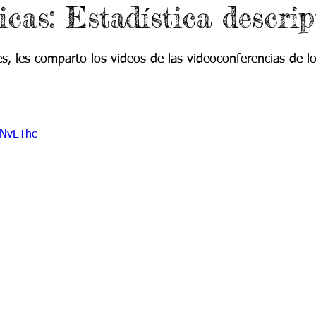
cas: Estadística descrip
 9
Grado 10
Grado 11
es, les comparto los videos de las videoconferencias de l
EPORTES
Jardín-2020
Transición-2020
5NvEThc