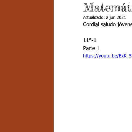
Matemáti
Grado 7 -2
Grado 8
Grado
Actualizado:
2 jun 2021
Cordial saludo jóven
PSICOLOGÍA INSTITUCIONAL
D
11°-1
Parte 1
FORMACIÓN POR CICLOS
https://youtu.be/ExK_