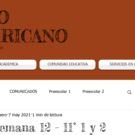
O
RICANO
do
ACADEMICA
COMUNIDAD EDUCATIVA
SERVICIOS EN 
COMUNICADOS
Preescolar 1
Preescolar 2
uero
7 may 2021
1 min de lectura
Grado 4
Grado 5
Grado 6
Grado 7 -1
emana 12 - 11° 1 y 2