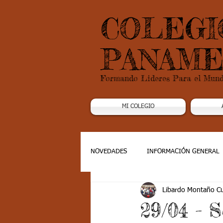
COLEGI
PANAME
Formando Lideres Para el Mun
MI COLEGIO
NOVEDADES
INFORMACIÓN GENERAL
Libardo Montaño C
Grado 1
Grado 2
Grado 3
29/04 - S