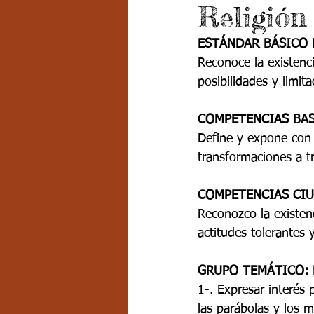
Religión
Grado 7 -2
Grado 8
Grado
ESTÁNDAR BÁSICO 
Reconoce la existenci
PSICOLOGÍA INSTITUCIONAL
D
posibilidades y limita
COMPETENCIAS BAS
FORMACIÓN POR CICLOS
Define y expone con c
transformaciones a t
COMPETENCIAS CIU
Reconozco la existenc
actitudes tolerantes y
GRUPO TEMÁTICO: Re
1-. Expresar interés p
las parábolas y los milag