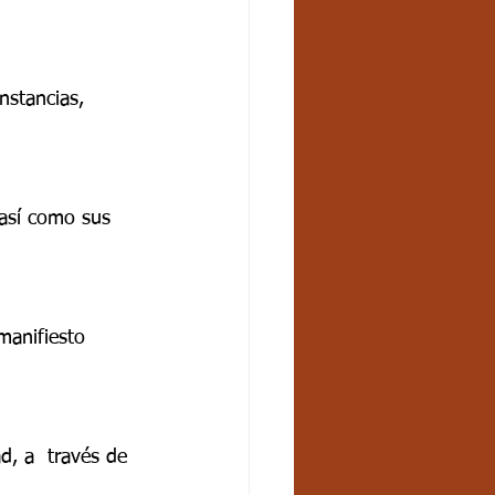
nstancias, 
 así como sus 
manifiesto 
ad, a  través de 
                   