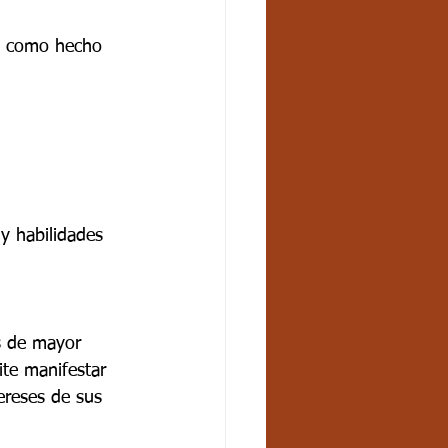
cción como hecho 
                     
                    
as y habilidades 
as de mayor 
ite manifestar 
ereses de sus 