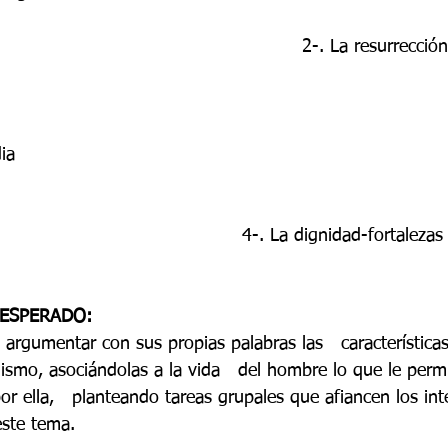
                                                     2-. La resurre
                                                                         
                                                                        
                                           4-. La dignidad-fortalez
 ESPERADO:
 y argumentar con sus propias palabras las   característic
anismo, asociándolas a la vida   del hombre lo que le perm
r ella,   planteando tareas grupales que afiancen los int
este tema.