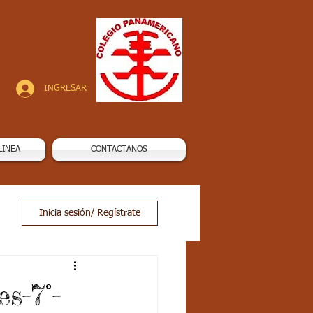
INGRESAR
LINEA
CONTACTANOS
Inicia sesión/ Regístrate
s-7°-