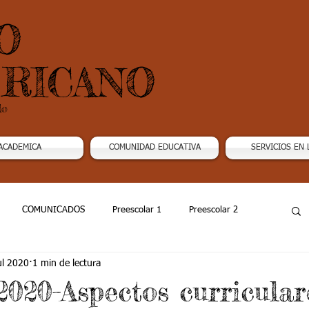
O
RICANO
do
ACADEMICA
COMUNIDAD EDUCATIVA
SERVICIOS EN 
COMUNICADOS
Preescolar 1
Preescolar 2
ul 2020
1 min de lectura
Grado 4
Grado 5
Grado 6
Grado 7 -1
2020-Aspectos curriculare