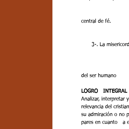
                         
central de fé.            
      3-. La misericordia 
                         
del ser humano  
LOGRO   INTEGRAL
Analizar, interpretar
relevancia del cristi
su admiración o no po
pares en cuanto   a 