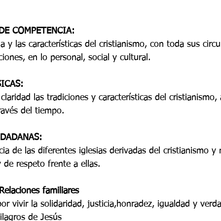
 9
Grado 10
Grado 11
DE COMPETENCIA:
a y las características del cristianismo, con toda sus circu
EPORTES
Jardín-2020
Transición-2020
ciones, en lo personal, social y cultural.
ICAS:
laridad las tradiciones y características del cristianismo,
ravés del tiempo.
DADANAS: 
ia de las diferentes iglesias derivadas del cristianismo y 
 de respeto frente a ellas.
laciones familiares
or vivir la solidaridad, justicia,honradez, igualdad y verd
ros de Jesús                                                       