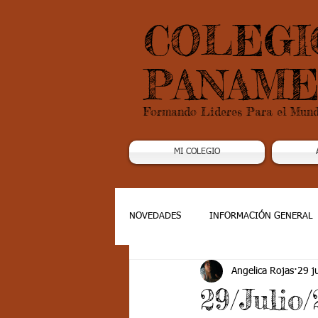
COLEGI
PANAME
Formando Lideres Para el Mun
MI COLEGIO
NOVEDADES
INFORMACIÓN GENERAL
Angelica Rojas
29 j
Grado 1
Grado 2
Grado 3
29/Julio/