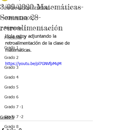
3/09/2020 Matemáticas-
INFORMACIÓN GENERAL
Semana 28-
COMUNICADOS
retroalimentación
Preescolar 1
Hola estoy adjuntando la 
Preescolar 2
retroalimentación de la clase de 
Grado 1
matemáticas.
Grado 2
https://youtu.be/pl7GNVfpMqM
Grado 3
Grado 4
Grado 5
Grado 6
Grado 7 -1
Grado 7 -2
Grado 5
Grado 8