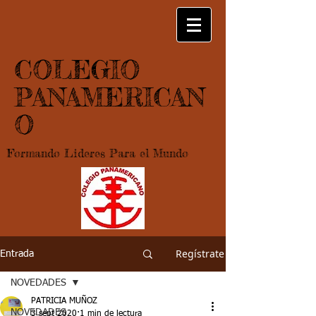
COLEGIO
PANAMERICAN
O
Formando Lideres Para el Mundo
Regístrate
Entrada
NOVEDADES
PATRICIA MUÑOZ
NOVEDADES
3 sept 2020
1 min de lectura