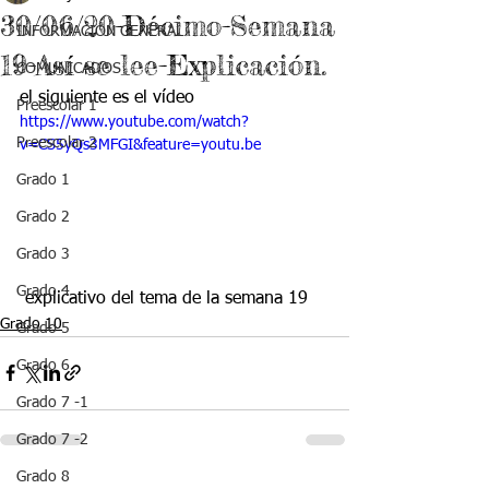
30/06/20-Décimo-Semana
INFORMACIÓN GENERAL
19-Así se lee-Explicación.
COMUNICADOS
el siguiente es el vídeo
Preescolar 1
https://www.youtube.com/watch?
Preescolar 2
v=CS5yQs3MFGI&feature=youtu.be
Grado 1
Grado 2
Grado 3
Grado 4
 explicativo del tema de la semana 19
Grado 10
Grado 5
Grado 6
Grado 7 -1
Grado 7 -2
Grado 8