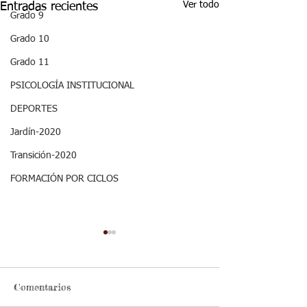
Ver todo
Entradas recientes
Grado 9
Grado 10
Grado 11
PSICOLOGÍA INSTITUCIONAL
DEPORTES
Jardín-2020
Transición-2020
FORMACIÓN POR CICLOS
Decimo - Biofísica I:
ASPECTOS
Aspectos curriculares
CURRICULARE
GRADO DECI
Cordial saludo jóvenes, les
ESTÁNDAR BÁSIC
INVESTIGACIÓ
Comentarios
comparto los aspectos
COMPETENCIA: Des