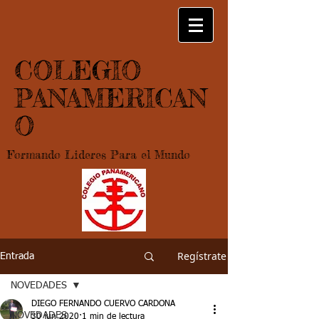
COLEGIO
PANAMERICAN
O
Formando Lideres Para el Mundo
Regístrate
Entrada
NOVEDADES
DIEGO FERNANDO CUERVO CARDONA
NOVEDADES
30 jun 2020
1 min de lectura