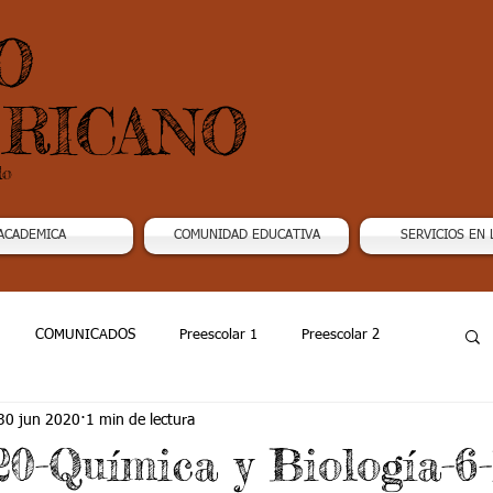
O
RICANO
do
ACADEMICA
COMUNIDAD EDUCATIVA
SERVICIOS EN 
COMUNICADOS
Preescolar 1
Preescolar 2
30 jun 2020
1 min de lectura
Grado 4
Grado 5
Grado 6
Grado 7 -1
20-Química y Biología-6-