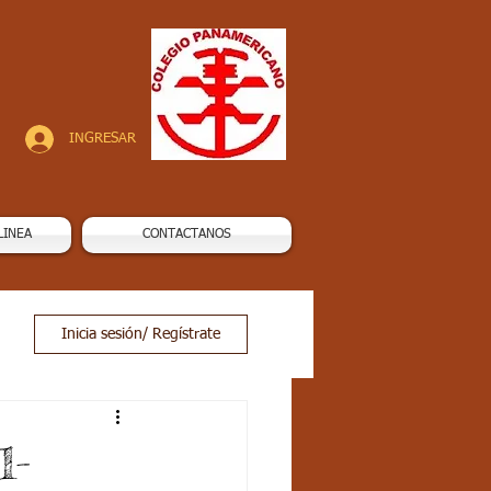
INGRESAR
LINEA
CONTACTANOS
Inicia sesión/ Regístrate
1-