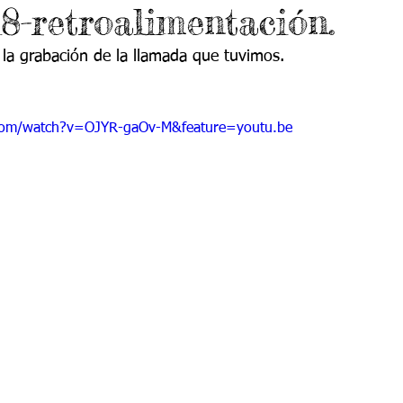
8-retroalimentación.
 9
Grado 10
Grado 11
 la grabación de la llamada que tuvimos. 
EPORTES
Jardín-2020
Transición-2020
com/watch?v=OJYR-gaOv-M&feature=youtu.be