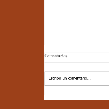
ASPECTOS
Comentarios
CURRICULARES 3P
SEXTO ARTISTICA.
ESTÁNDAR BÁSICO DE
COMPETENCIA: Explora, compara
Escribir un comentario...
y contrasta cualidades estéticas,
formas tangibles, y visibles de la
naturaleza....