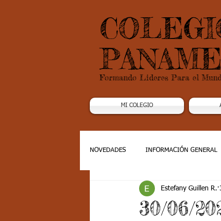
COLEGI
PANAME
Formando Lideres Para el Mun
MI COLEGIO
NOVEDADES
INFORMACIÓN GENERAL
Estefany Guillen R.
Grado 1
Grado 2
Grado 3
30/06/20