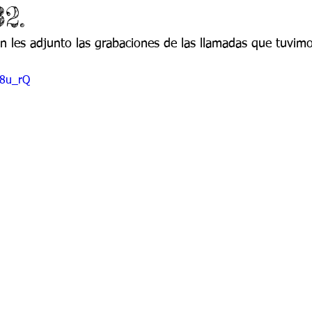
2.
 9
Grado 10
Grado 11
ón les adjunto las grabaciones de las llamadas que tuvim
EPORTES
Jardín-2020
Transición-2020
O8u_rQ