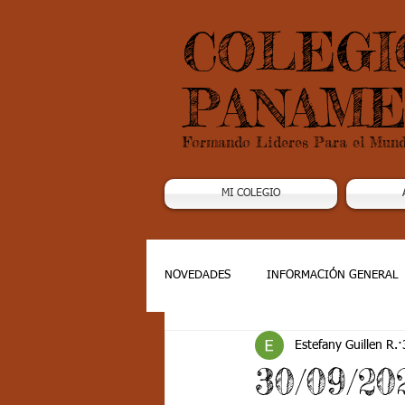
COLEGI
PANAME
Formando Lideres Para el Mun
MI COLEGIO
NOVEDADES
INFORMACIÓN GENERAL
Estefany Guillen R.
Grado 1
Grado 2
Grado 3
30/09/20