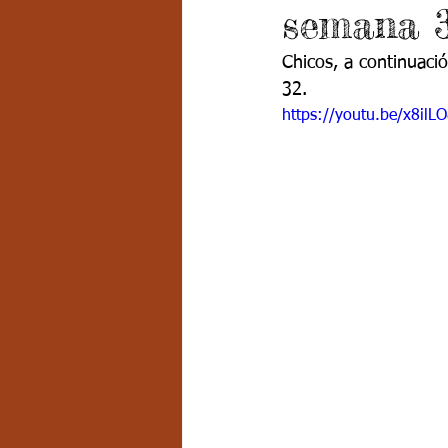
semana 3
Grado 7 -2
Grado 8
Grado
Chicos, a continuaci
32.
PSICOLOGÍA INSTITUCIONAL
D
https://youtu.be/x8ilL
FORMACIÓN POR CICLOS