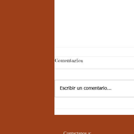
Semana 31 - Noveno -
Comentarios
Física de Materia II:
Aspectos curriculares
Cordial saludo jóvenes, les
comparto los aspectos
Escribir un comentario...
curriculares Aspectos Curriculares
Estándar básico de competencia:
Identifico...
Contactanos a: