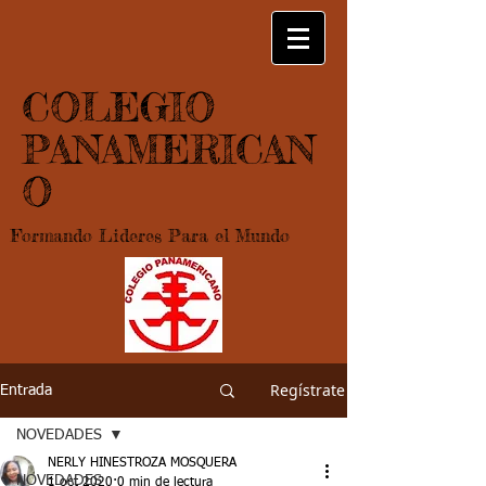
COLEGIO
PANAMERICAN
O
Formando Lideres Para el Mundo
Regístrate
Entrada
NOVEDADES
NERLY HINESTROZA MOSQUERA
NOVEDADES
1 oct 2020
0 min de lectura