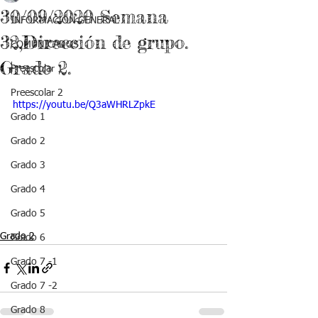
30/09/2020 Semana
INFORMACIÓN GENERAL
32,Dirección de grupo.
COMUNICADOS
Grado 2.
Preescolar 1
Preescolar 2
https://youtu.be/Q3aWHRLZpkE
Grado 1
Grado 2
Grado 3
Grado 4
Grado 5
Grado 2
Grado 6
Grado 7 -1
Grado 7 -2
Grado 8