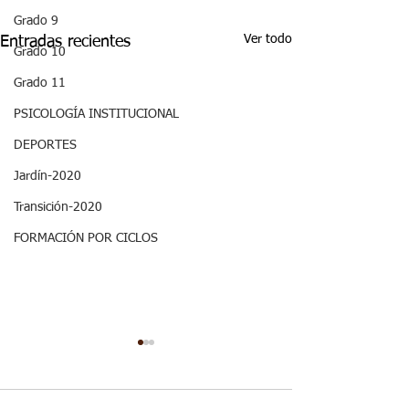
Grado 9
Ver todo
Entradas recientes
Grado 10
Grado 11
PSICOLOGÍA INSTITUCIONAL
DEPORTES
Jardín-2020
Transición-2020
FORMACIÓN POR CICLOS
Semana 20 -
Semana 20, Dep
Matemáticas, Aspectos
Aspectos curricu
curriculares del
3periodo. G2