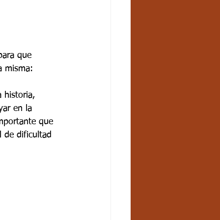
para que 
la misma:
historia, 
ar en la 
importante que 
 de dificultad 