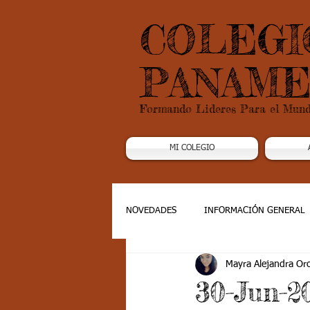
COLEGI
PANAME
Formando Lideres Para el Mun
MI COLEGIO
NOVEDADES
INFORMACIÓN GENERAL
Mayra Alejandra Or
Grado 1
Grado 2
Grado 3
30-Jun-2