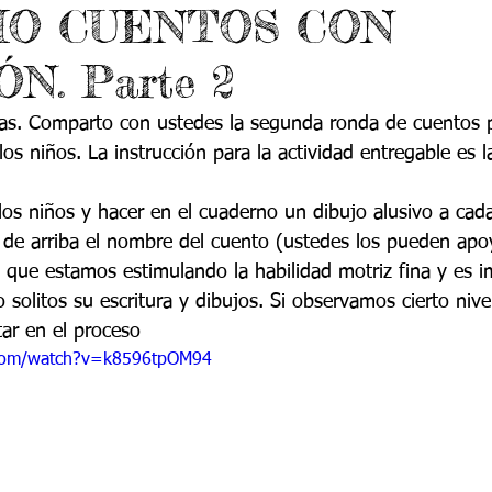
O CUENTOS CON
 9
Grado 10
Grado 11
N. Parte 2
EPORTES
Jardín-2020
Transición-2020
ias. Comparto con ustedes la segunda ronda de cuentos 
os niños. La instrucción para la actividad entregable es 
los niños y hacer en el cuaderno un dibujo alusivo a cada 
 de arriba el nombre del cuento (ustedes los pueden apoy
n que estamos estimulando la habilidad motriz fina y es 
o solitos su escritura y dibujos. Si observamos cierto nivel
tar en el proceso
.com/watch?v=k8596tpOM94