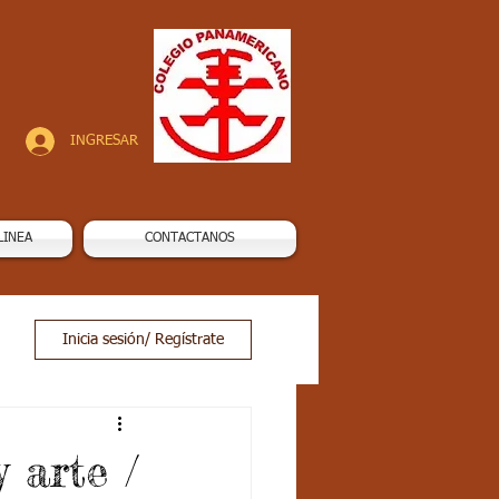
INGRESAR
LINEA
CONTACTANOS
Inicia sesión/ Regístrate
 arte /