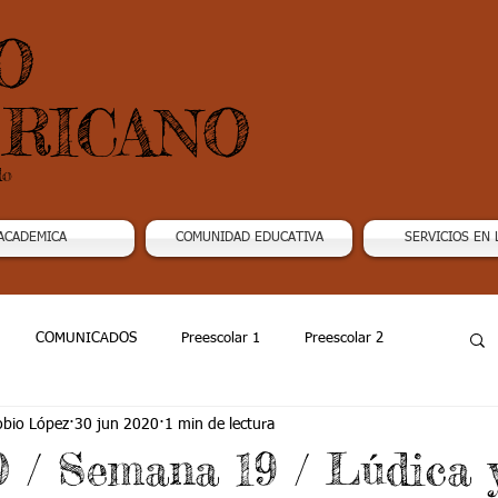
O
RICANO
do
ACADEMICA
COMUNIDAD EDUCATIVA
SERVICIOS EN 
COMUNICADOS
Preescolar 1
Preescolar 2
obio López
30 jun 2020
1 min de lectura
Grado 4
Grado 5
Grado 6
Grado 7 -1
0 / Semana 19 / Lúdica y