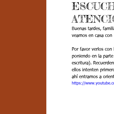
ESCUCH
Grado 7 -2
Grado 8
Grado
ATENCIÓ
PSICOLOGÍA INSTITUCIONAL
D
Buenas tardes, famil
veamos en casa con l
FORMACIÓN POR CICLOS
Por favor verlos con 
poniendo en la parte
escritura). Recuerde
ellos intenten primer
ahí entramos a orien
https://www.youtube