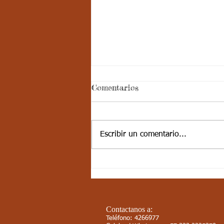
Aspectos
Comentarios
curriculares_Deporte_3
periodo_grado 4
ESTÁNDAR BÁSICO DE
COMPETENCIA: Muestra
Escribir un comentario...
disciplina cuando participa en
actividades físicas, deportivas,
recreativas y valora la...
Contactanos a:
Teléfono: 4266977