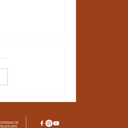
ctos
iculares_Ciencias
rales_3 periodo_grado
dar básico de competencia:
ozco en el entorno
enos físicos que me afectan
arrollo habilidades para
imarme a...
ROPIEDAD DE
PELUVA.ORG