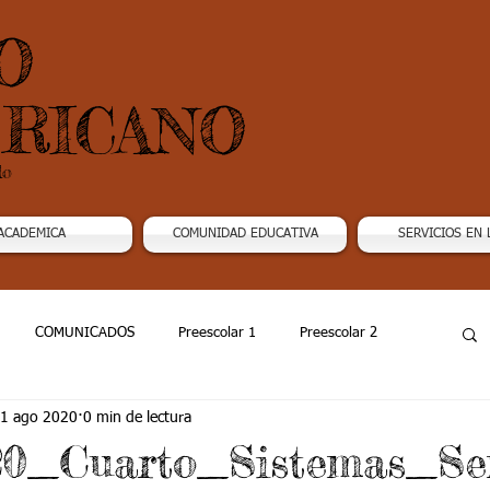
O
RICANO
do
ACADEMICA
COMUNIDAD EDUCATIVA
SERVICIOS EN 
COMUNICADOS
Preescolar 1
Preescolar 2
1 ago 2020
0 min de lectura
Grado 4
Grado 5
Grado 6
Grado 7 -1
020_Cuarto_Sistemas_S