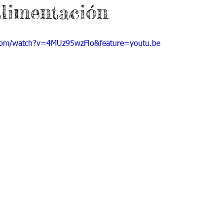
alimentación
 9
Grado 10
Grado 11
com/watch?v=4MUz95wzFlo&feature=youtu.be
EPORTES
Jardín-2020
Transición-2020