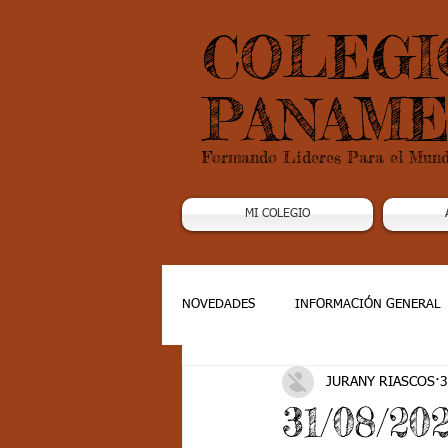
COLEGI
PANAME
Formando Lideres Para el Mun
MI COLEGIO
NOVEDADES
INFORMACIÓN GENERAL
JURANY RIASCOS
3
Grado 1
Grado 2
Grado 3
31/08/2