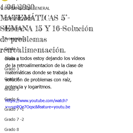
4/06/2020
INFORMACIÓN GENERAL
MATEMÁTICAS 5°-
COMUNICADOS
SEMANA 15 Y 16-Solución
Preescolar 1
de problemas
Preescolar 2
retroalimentación.
Grado 1
Hola a todos estoy dejando los vídeos 
Grado 2
de la retroalimentacion de la clase de 
Grado 3
matemáticas donde se trabaja la 
Grado 4
solución de problemas con raíz, 
potencia y logaritmos.
Grado 5
Grado 6
https://www.youtube.com/watch?
v=rupPQe7Oqsc&feature=youtu.be
Grado 7 -1
Grado 7 -2
Grado 8