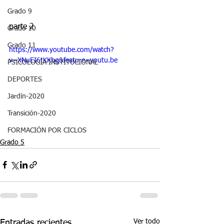
Grado 9
parte 2
Grado 10
Grado 11
https://www.youtube.com/watch?
v=XNuEI6tKKbg&feature=youtu.be
PSICOLOGÍA INSTITUCIONAL
DEPORTES
Jardín-2020
Transición-2020
FORMACIÓN POR CICLOS
Grado 5
Ver todo
Entradas recientes