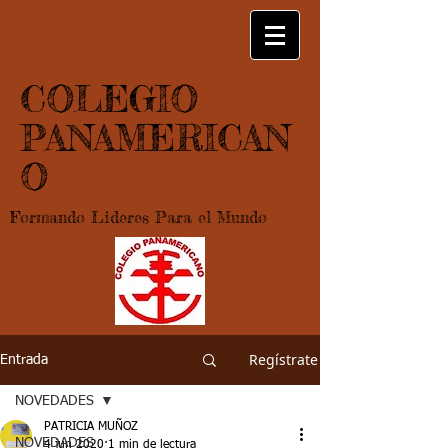
COLEGIO
PANAMERICAN
O
Formando Lideres Para el Mundo
Regístrate
Entrada
NOVEDADES
PATRICIA MUÑOZ
NOVEDADES
4 jun 2020
1 min de lectura