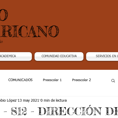
O
RICANO
do
ACADEMICA
COMUNIDAD EDUCATIVA
SERVICIOS EN 
COMUNICADOS
Preescolar 1
Preescolar 2
obio López
13 may 2021
0 min de lectura
Grado 4
Grado 5
Grado 6
Grado 7 -1
1 - S12 - DIRECCIÓN D