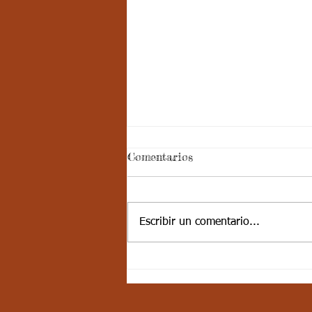
Comentarios
Escribir un comentario...
10-JUN-21 / S17 / CIENCIAS
SOCIALES / LAS
CORDILLERAS PARTE 1