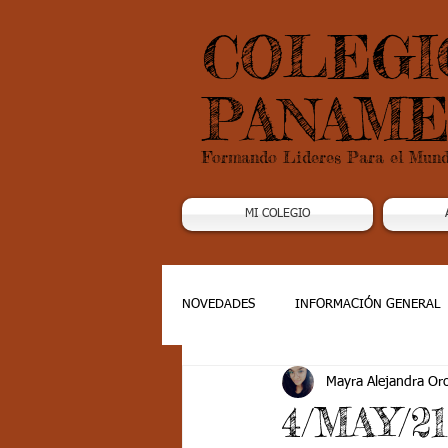
COLEGI
PANAME
Formando Lideres Para el Mun
MI COLEGIO
NOVEDADES
INFORMACIÓN GENERAL
Mayra Alejandra Or
Grado 1
Grado 2
Grado 3
4/MAY/2