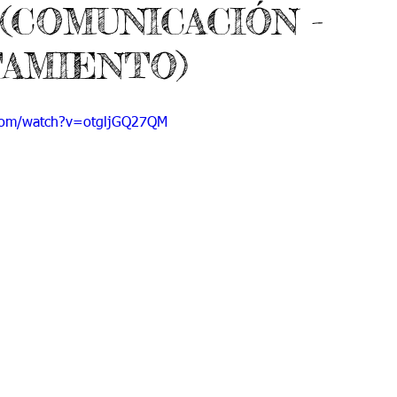
(COMUNICACIÓN -
 9
Grado 10
Grado 11
AMIENTO)
EPORTES
Jardín-2020
Transición-2020
com/watch?v=otgljGQ27QM