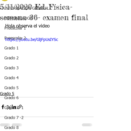
5/11/2020 Ed. Física-
INFORMACIÓN GENERAL
semana 36- examen final
COMUNICADOS
Hola observa el video
Preescolar 1
Preescolar 2
https://youtu.be/GljFpUsIYSc
Grado 1
Grado 2
Grado 3
Grado 4
Grado 5
Grado 5
Grado 6
Grado 7 -1
Grado 7 -2
Grado 8