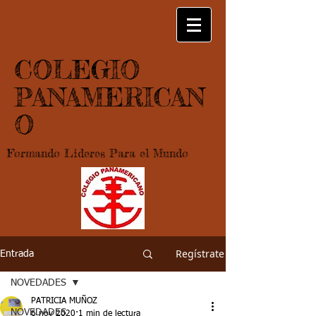
COLEGIO
PANAMERICAN
O
Formando Lideres Para el Mundo
Regístrate
Entrada
NOVEDADES
PATRICIA MUÑOZ
NOVEDADES
6 nov 2020
1 min de lectura