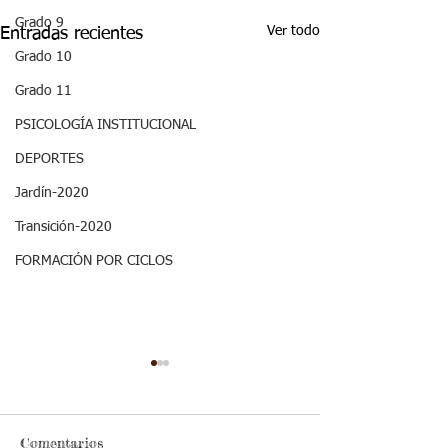
Grado 9
Ver todo
Entradas recientes
Grado 10
Grado 11
PSICOLOGÍA INSTITUCIONAL
DEPORTES
Jardín-2020
Transición-2020
FORMACIÓN POR CICLOS
Aspectos
Aspectos
Curriculares_Etica y
curriculares_Ci
Valores_3
naturales_3
Estándar básico de
Estándar básico de
periodo_grado 5
periodo_grado 
Comentarios