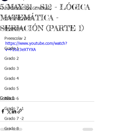
5/MAY/21 - S12 - LÓGICA
INFORMACIÓN GENERAL
MATEMÁTICA -
COMUNICADOS
SERIACIÓN (PARTE 1)
Preescolar 1
Preescolar 2
https://www.youtube.com/watch?
Grado 1
v=F2b23eXTYXA
Grado 2
Grado 3
Grado 4
Grado 5
Grado 1
Grado 6
Grado 7 -1
Grado 7 -2
Grado 8