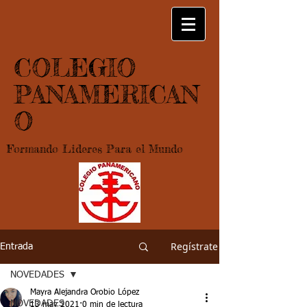
COLEGIO
PANAMERICAN
O
Formando Lideres Para el Mundo
Regístrate
Entrada
NOVEDADES
Mayra Alejandra Orobio López
NOVEDADES
13 may 2021
0 min de lectura