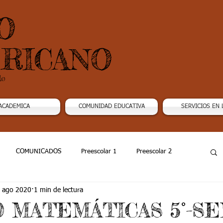
O
RICANO
do
ACADEMICA
COMUNIDAD EDUCATIVA
SERVICIOS EN 
COMUNICADOS
Preescolar 1
Preescolar 2
 ago 2020
1 min de lectura
Grado 4
Grado 5
Grado 6
Grado 7 -1
20 MATEMÁTICAS 5°-S