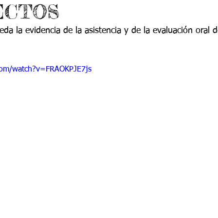
PECTOS
 9
Grado 10
Grado 11
da la evidencia de la asistencia y de la evaluación oral d
EPORTES
Jardín-2020
Transición-2020
com/watch?v=FRAOKPJE7js