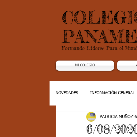
COLEGI
PANAME
Formando Lideres Para el Mun
MI COLEGIO
NOVEDADES
INFORMACIÓN GENERAL
PATRICIA MUÑOZ
6
Grado 1
Grado 2
Grado 3
6/08/20