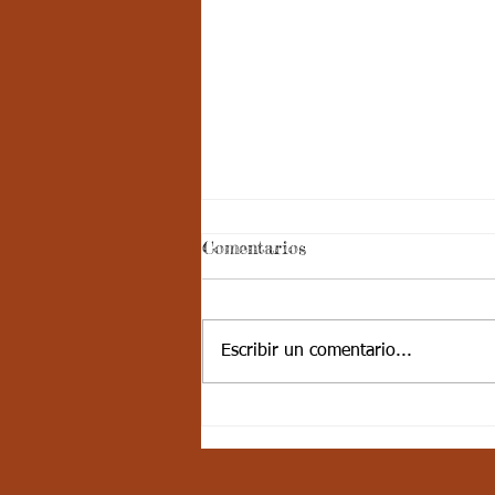
Aspectos
Comentarios
curriculares_Deporte_3
periodo_grado 5
ESTÁNDAR BÁSICO DE
COMPETENCIA: Desarrolla
Escribir un comentario...
actividades de fundamentación en
algunos deportes, se integra
fácilmente con sus compañeros....