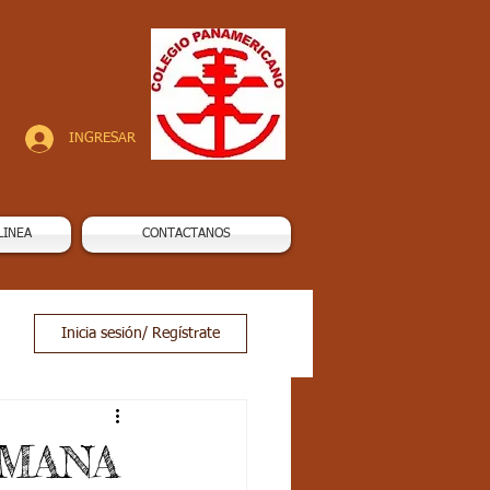
INGRESAR
LINEA
CONTACTANOS
Inicia sesión/ Regístrate
EMANA