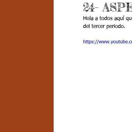
24- AS
Grado 7 -2
Grado 8
Grado
Hola a todos aquí que
del tercer periodo.
PSICOLOGÍA INSTITUCIONAL
D
https://www.youtube.
FORMACIÓN POR CICLOS