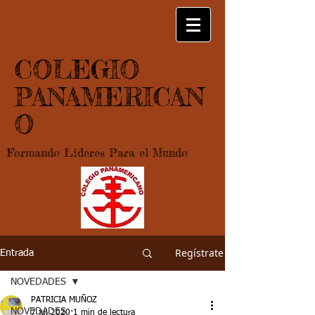
COLEGIO
PANAMERICAN
O
Formando Lideres Para el Mundo
Regístrate
Entrada
NOVEDADES
PATRICIA MUÑOZ
NOVEDADES
7 jul 2020
1 min de lectura