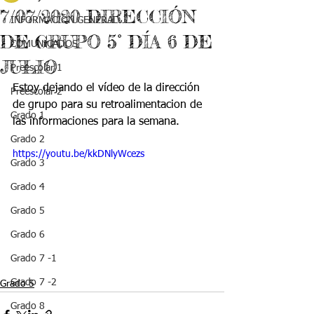
7/07/2020 DIRECCIÓN
INFORMACIÓN GENERAL
DE GRUPO 5° DÍA 6 DE
COMUNICADOS
JULIO
Preescolar 1
Estoy dejando el vídeo de la dirección 
Preescolar 2
de grupo para su retroalimentacion de 
Grado 1
las informaciones para la semana.
Grado 2
https://youtu.be/kkDNlyWcezs
Grado 3
Grado 4
Grado 5
Grado 6
Grado 7 -1
Grado 7 -2
Grado 5
Grado 8