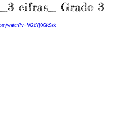
 _3 cifras_ Grado 3
 9
Grado 10
Grado 11
.com/watch?v=W2BYj0GRSzk
EPORTES
Jardín-2020
Transición-2020