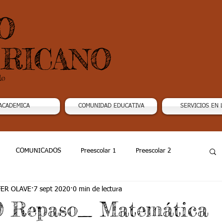
O
RICANO
do
ACADEMICA
COMUNIDAD EDUCATIVA
SERVICIOS EN 
COMUNICADOS
Preescolar 1
Preescolar 2
FER OLAVE
7 sept 2020
0 min de lectura
Grado 4
Grado 5
Grado 6
Grado 7 -1
20 Repaso_ Matemática