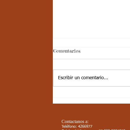
Semana 20, Castellano -
Comentarios
Aspectos curriculares del
3periodo. G3
Aspectos curriculares de
Castellano Estándar básico de
Escribir un comentario...
competencia: Comprendo textos
literarios para propiciar el
desarrollo de la...
Contactanos a:
Teléfono: 4266977