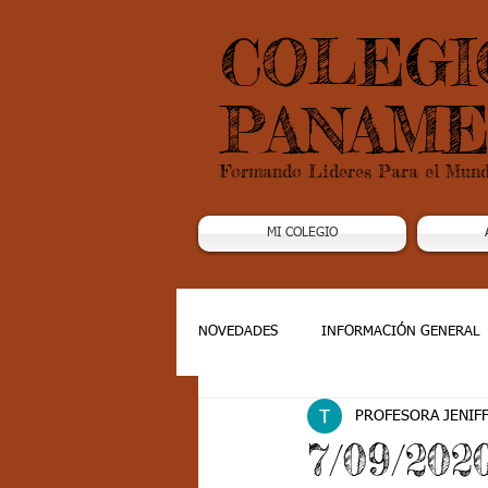
COLEGI
PANAME
Formando Lideres Para el Mun
MI COLEGIO
NOVEDADES
INFORMACIÓN GENERAL
PROFESORA JENIF
Grado 1
Grado 2
Grado 3
7/09/20