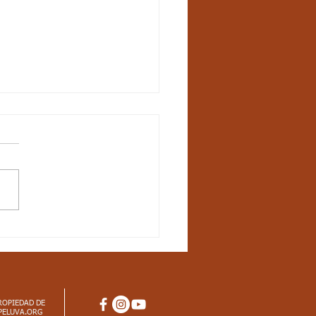
na 20, Matemáticas -
ctos curriculares
iodo. G3
tos curriculares Matemáticas
dar básico de competencia:
ozco propiedades de los
os (ser par, ser impar, etc.)
ROPIEDAD DE
PELUVA.ORG