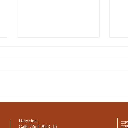
Semana 20, Ciencias
Sema
Sociales - Aspectos
Aspe
curriculares 3periodo. G3
3per
ASPECTOS CURRICULARES DE
Aspec
SOCIALES Estándar básico de
Están
competencia: Me reconozco como
Recon
ser social e histórico, miembro de
númer
un país con...
y...
Direccion:
COP
Calle 72u # 26h3 -15
COR