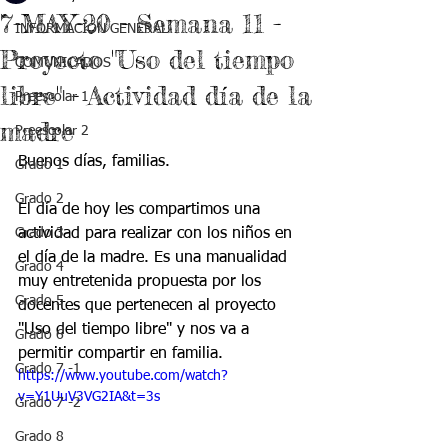
7-MAY-20 - Semana 11 -
INFORMACIÓN GENERAL
Proyecto "Uso del tiempo
COMUNICADOS
libre" - Actividad día de la
Preescolar 1
madre
Preescolar 2
Buenos días, familias.
Grado 1
Grado 2
El día de hoy les compartimos una 
Grado 3
actividad para realizar con los niños en 
el día de la madre. Es una manualidad 
Grado 4
muy entretenida propuesta por los 
Grado 5
docentes que pertenecen al proyecto 
"Uso del tiempo libre" y nos va a 
Grado 6
permitir compartir en familia. 
Grado 7 -1
https://www.youtube.com/watch?
v=Y1UuV3VG2IA&t=3s
Grado 7 -2
Grado 8