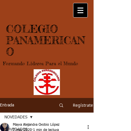
COLEGIO
PANAMERICAN
O
Formando Lideres Para el Mundo
Regístrate
Entrada
NOVEDADES
Mayra Alejandra Orobio López
NOVEDADES
7 may 2020
1 min de lectura