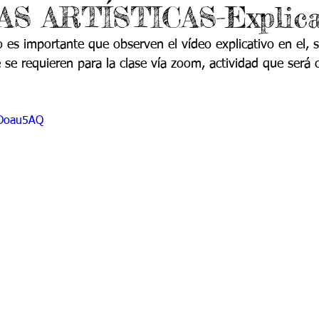
S ARTÍSTICAS-Explica
 9
Grado 10
Grado 11
o es importante que observen el vídeo explicativo en el, 
 se requieren para la clase vía zoom, actividad que será c
EPORTES
Jardín-2020
Transición-2020
dOoau5AQ