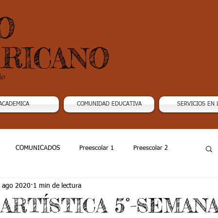
O
RICANO
do
ACADEMICA
COMUNIDAD EDUCATIVA
SERVICIOS EN 
COMUNICADOS
Preescolar 1
Preescolar 2
 ago 2020
1 min de lectura
Grado 4
Grado 5
Grado 6
Grado 7 -1
0 ARTÍSTICA 5°-SEMANA