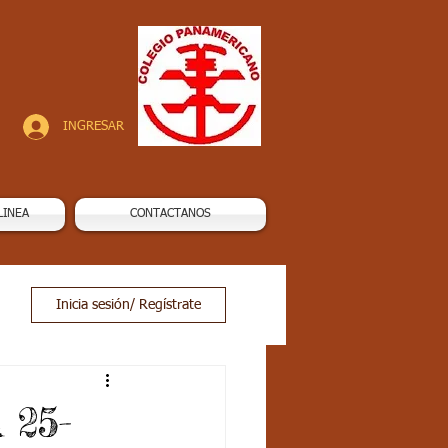
INGRESAR
LINEA
CONTACTANOS
Inicia sesión/ Regístrate
 25-