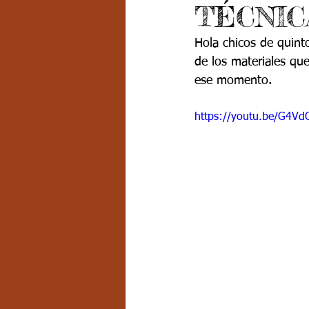
TÉCNICA
Grado 7 -2
Grado 8
Grado
Hola chicos de quint
de los materiales que
PSICOLOGÍA INSTITUCIONAL
D
ese momento.
https://youtu.be/G4V
FORMACIÓN POR CICLOS