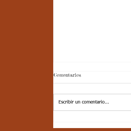
Aspectos
Comentarios
curriculares_Deporte_3
periodo_grado 5
ESTÁNDAR BÁSICO DE
COMPETENCIA: Desarrolla
Escribir un comentario...
actividades de fundamentación en
algunos deportes, se integra
fácilmente con sus compañeros....