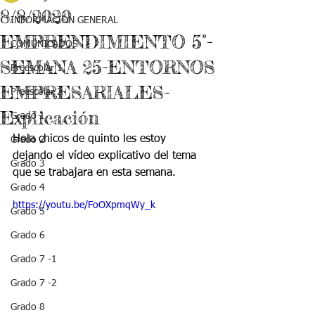
8/8/2020
INFORMACIÓN GENERAL
EMPRENDIMIENTO 5°-
COMUNICADOS
SEMANA 25-ENTORNOS
Preescolar 1
EMPRESARIALES-
Preescolar 2
Explicación
Grado 1
Hola chicos de quinto les estoy 
Grado 2
dejando el vídeo explicativo del tema 
Grado 3
que se trabajara en esta semana.
Grado 4
https://youtu.be/FoOXpmqWy_k
Grado 5
Grado 6
Grado 7 -1
Grado 7 -2
Grado 8