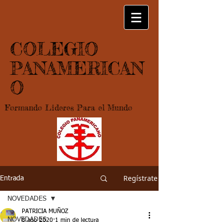
COLEGIO
PANAMERICAN
O
Formando Lideres Para el Mundo
Regístrate
Entrada
NOVEDADES
PATRICIA MUÑOZ
NOVEDADES
8 ago 2020
1 min de lectura