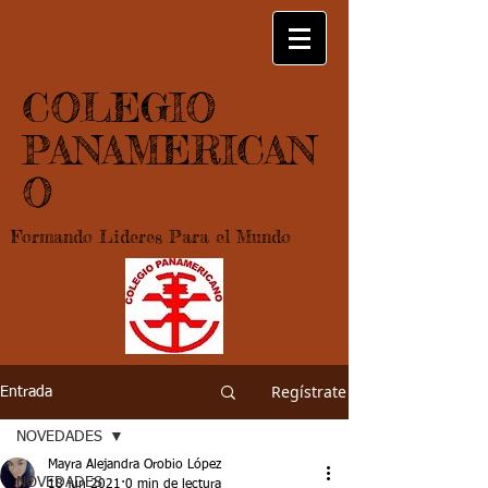
COLEGIO
PANAMERICAN
O
Formando Lideres Para el Mundo
Regístrate
Entrada
NOVEDADES
Mayra Alejandra Orobio López
NOVEDADES
18 jun 2021
0 min de lectura