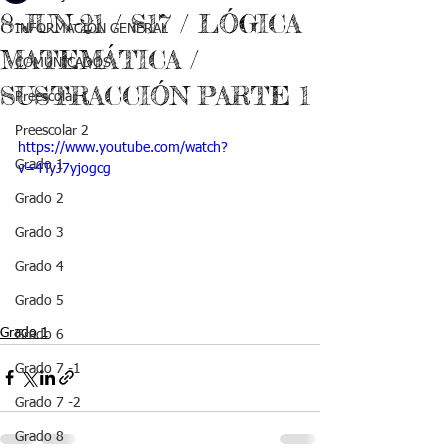
8-JUN-21 / S17 / LÓGICA
INFORMACIÓN GENERAL
MATEMÁTICA /
COMUNICADOS
SUSTRACCIÓN PARTE 1
Preescolar 1
Preescolar 2
https://www.youtube.com/watch?
Grado 1
v=4TyJ7yjogcg
Grado 2
Grado 3
Grado 4
Grado 5
Grado 1
Grado 6
Grado 7 -1
Grado 7 -2
Grado 8