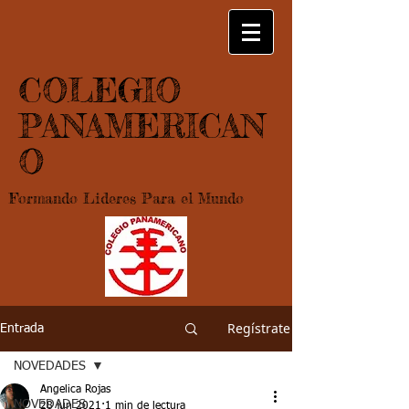
COLEGIO
PANAMERICAN
O
Formando Lideres Para el Mundo
Regístrate
Entrada
NOVEDADES
Angelica Rojas
NOVEDADES
28 jun 2021
1 min de lectura