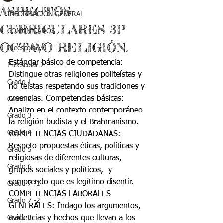
ASPECTOS
INFORMACIÓN GENERAL
CURRICULARES 3P
COMUNICADOS
OCTAVO RELIGIÓN.
Preescolar 1
Estándar básico de competencia: 
Preescolar 2
Distingue otras religiones politeístas y 
Grado 1
no-teístas respetando sus tradiciones y 
creencias. Competencias básicas: 
Grado 2
Analizo en el contexto contemporáneo 
Grado 3
la religión budista y el Brahmanismo. 
Grado 4
COMPETENCIAS CIUDADANAS: 
Respeto propuestas éticas, políticas y 
Grado 5
religiosas de diferentes culturas, 
Grado 6
grupos sociales y políticos,  y 
comprendo que es legítimo disentir. 
Grado 7 -1
COMPETENCIAS LABORALES 
Grado 7 -2
GENERALES: Indago los argumentos, 
Grado 8
evidencias y hechos que llevan a los 