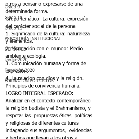
otros a pensar o expresarse de una  
Grado 9
determinada forma. 
Grado 10
Grupo temático: La cultura: expresión 
del carácter social de la persona 
Grado 11
1. Significado de la cultura: naturaleza 
PSICOLOGÍA INSTITUCIONAL
y elementos. 
2. Mi relación con el mundo: Medio 
DEPORTES
ambiente ecología. 
Jardín-2020
3. Comunicación humana y forma de 
Transición-2020
expresión. 
4. La relación con dios y la religión. 
FORMACIÓN POR CICLOS
Principios de convivencia humana. 
LOGRO INTEGRAL ESPERADO: 
Analizar en el contexto contemporáneo 
la religión budista y el Brahmanismo, y 
respetar las  propuestas éticas, políticas 
y religiosas de diferentes culturas 
indagando sus argumentos,  evidencias 
y hechos que llevan a los otros a 