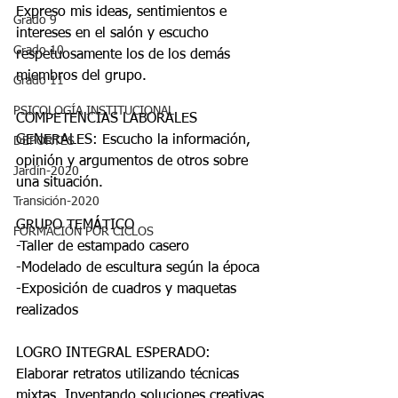
Expreso mis ideas, sentimientos e 
Grado 9
intereses en el salón y escucho 
Grado 10
respetuosamente los de los demás 
miembros del grupo.
Grado 11
PSICOLOGÍA INSTITUCIONAL
COMPETENCIAS LABORALES 
GENERALES: Escucho la información, 
DEPORTES
opinión y argumentos de otros sobre 
Jardín-2020
una situación.
Transición-2020
GRUPO TEMÁTICO
FORMACIÓN POR CICLOS
-Taller de estampado casero
-Modelado de escultura según la época 
-Exposición de cuadros y maquetas 
realizados 
LOGRO INTEGRAL ESPERADO: 
Elaborar retratos utilizando técnicas 
mixtas, Inventando soluciones creativas 