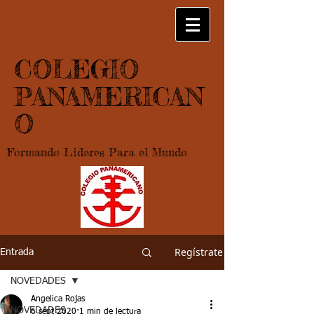
COLEGIO
PANAMERICAN
O
Formando Lideres Para el Mundo
Regístrate
Entrada
NOVEDADES
Angelica Rojas
NOVEDADES
6 sept 2020
1 min de lectura