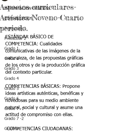
Aspectos curriculares-
INFORMACIÓN GENERAL
Artística-Noveno-Cuarto
COMUNICADOS
periodo.
Preescolar 1
ESTÁNDAR BÁSICO DE 
Preescolar 2
COMPETENCIA: Cualidades 
Grado 1
comunicativas de las imágenes de la 
naturaleza, de las propuestas gráficas 
Grado 2
de los otros y de la producción gráfica 
Grado 3
del contexto particular.
Grado 4
COMPETENCIAS BÁSICAS: Propone 
Grado 5
ideas artísticas auténticas, benéficas y 
Grado 6
novedosas para su medio ambiente 
natural, social y cultural y asume una 
Grado 7 -1
actitud de compromiso con ellas.
Grado 7 -2
Grado 8
 COMPETENCIAS CIUDADANAS: 