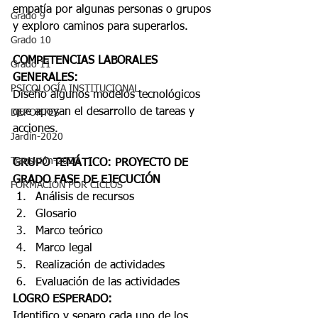
empatía por algunas personas o grupos 
Grado 9
y exploro caminos para superarlos.
Grado 10
COMPETENCIAS LABORALES 
Grado 11
GENERALES:
PSICOLOGÍA INSTITUCIONAL
Diseño algunos modelos tecnológicos 
que apoyan el desarrollo de tareas y 
DEPORTES
acciones.
Jardín-2020
Transición-2020
GRUPO TEMÁTICO: PROYECTO DE 
GRADO FASE DE EJECUCIÓN
FORMACIÓN POR CICLOS
Análisis de recursos
Glosario
Marco teórico
Marco legal
Realización de actividades
Evaluación de las actividades
LOGRO ESPERADO:
Identifico y separo cada uno de los 