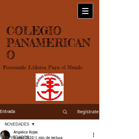
COLEGIO
PANAMERICAN
O
Formando Lideres Para el Mundo
Regístrate
Entrada
NOVEDADES
Angelica Rojas
NOVEDADES
6 sept 2020
1 min de lectura