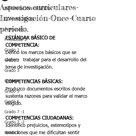
Aspectos curriculares-
INFORMACIÓN GENERAL
Investigación-Once-Cuarto
COMUNICADOS
periodo.
Preescolar 1
ESTÁNDAR BÁSICO DE   
Preescolar 2
COMPETENCIA:
Grado 1
Defino los marcos básicos que se 
deben   trabajar para el desarrollo del 
Grado 2
tema de investigación.
Grado 3
Grado 4
COMPETENCIAS BÁSICAS:
Produzco documentos escritos donde 
Grado 5
sustenta razones para validar el marco 
Grado 6
elegido. 
Grado 7 -1
COMPETENCIAS CIUDADANAS: 
Grado 7 -2
Identifico prejuicios, estereotipos y 
Grado 8
emociones que me dificultan sentir 