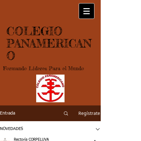
COLEGIO
PANAMERICAN
O
Formando Lideres Para el Mundo
Regístrate
Entrada
NOVEDADES
Rectoría CORPELUVA