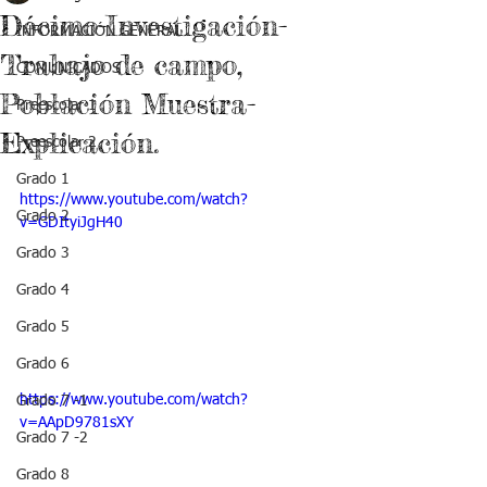
Décimo-Investigación-
INFORMACIÓN GENERAL
Trabajo de campo,
COMUNICADOS
Población Muestra-
Preescolar 1
Explicación.
Preescolar 2
Grado 1
https://www.youtube.com/watch?
Grado 2
v=GDItyiJgH40
Grado 3
Grado 4
Grado 5
Grado 6
https://www.youtube.com/watch?
Grado 7 -1
v=AApD9781sXY
Grado 7 -2
Grado 8