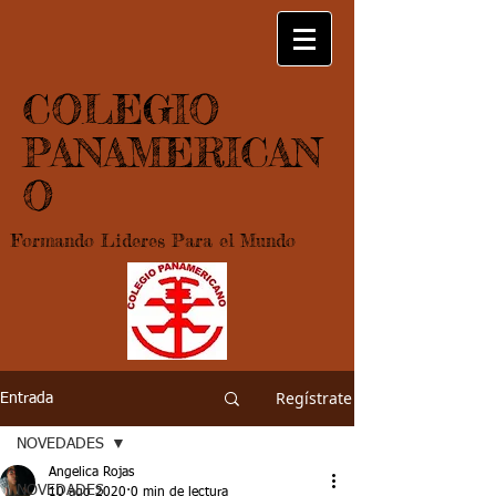
COLEGIO
PANAMERICAN
O
Formando Lideres Para el Mundo
Regístrate
Entrada
NOVEDADES
Angelica Rojas
NOVEDADES
10 ago 2020
0 min de lectura