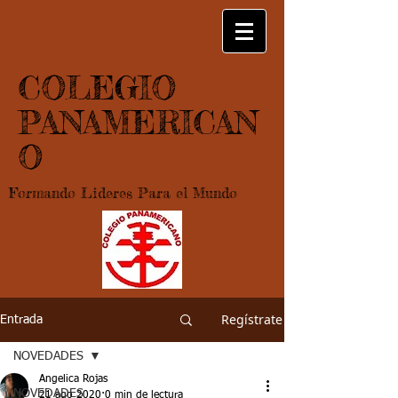
COLEGIO
PANAMERICAN
O
Formando Lideres Para el Mundo
Regístrate
Entrada
NOVEDADES
Angelica Rojas
NOVEDADES
21 ago 2020
0 min de lectura