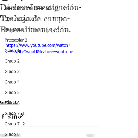
Décimo-Investigación-
INFORMACIÓN GENERAL
Trabajo de campo-
COMUNICADOS
Retroalimentación.
Preescolar 1
Preescolar 2
https://www.youtube.com/watch?
Grado 1
v=SsyNtzGwnuU&feature=youtu.be
Grado 2
Grado 3
Grado 4
Grado 5
Grado 10
Grado 6
Grado 7 -1
Grado 7 -2
Grado 8