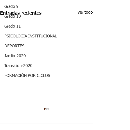
Grado 9
Ver todo
Entradas recientes
Grado 10
Grado 11
PSICOLOGÍA INSTITUCIONAL
DEPORTES
Jardín-2020
Transición-2020
FORMACIÓN POR CICLOS
Decimo - Biofísica I:
ASPECTOS
Aspectos curriculares
CURRICULARE
GRADO DECI