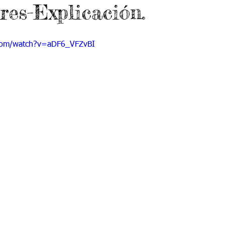
res-Explicación.
 9
Grado 10
Grado 11
com/watch?v=aDF6_VFZvBI
EPORTES
Jardín-2020
Transición-2020