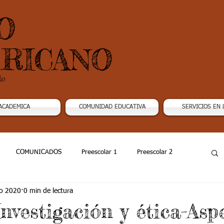
O
RICANO
do
ACADEMICA
COMUNIDAD EDUCATIVA
SERVICIOS EN 
COMUNICADOS
Preescolar 1
Preescolar 2
o 2020
0 min de lectura
Grado 4
Grado 5
Grado 6
Grado 7 -1
nvestigación y ética-Asp