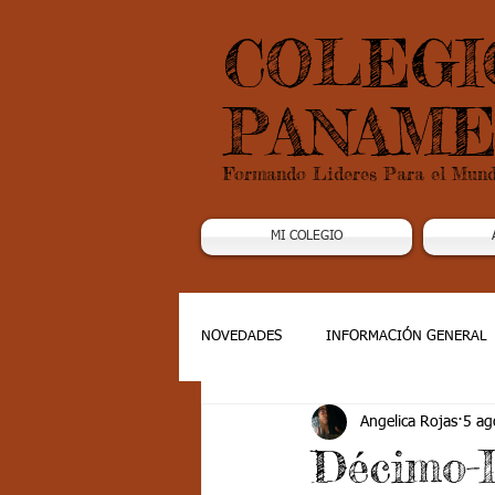
COLEGI
PANAME
Formando Lideres Para el Mun
MI COLEGIO
NOVEDADES
INFORMACIÓN GENERAL
Angelica Rojas
5 ag
Grado 1
Grado 2
Grado 3
Décimo-I