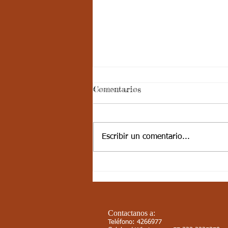
Decimo - Matemáticas:
Comentarios
Aspectos curriculares
Cordial saludo jóvenes, les
comparto los aspectos
Escribir un comentario...
curriculares Aspectos Curriculares
Estándar básico de competencia:
Identifico...
Contactanos a:
Teléfono: 4266977