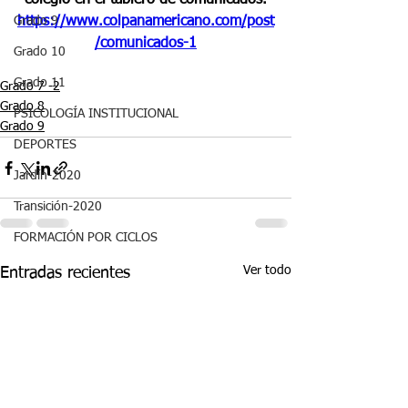
colegio en el tablero de comunicados.
Grado 9
https://www.colpanamericano.com/post
/comunicados-1
Grado 10
Grado 11
Grado 7 -2
Grado 8
PSICOLOGÍA INSTITUCIONAL
Grado 9
DEPORTES
Jardín-2020
Transición-2020
FORMACIÓN POR CICLOS
Ver todo
Entradas recientes