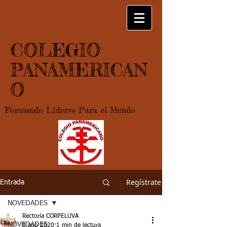
COLEGIO
PANAMERICAN
O
Formando Lideres Para el Mundo
Regístrate
Entrada
NOVEDADES
Rectoría CORPELUVA
NOVEDADES
8 ago 2020
1 min de lectura