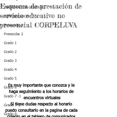
Esquema de prestación de
INFORMACIÓN GENERAL
servicio educativo no
COMUNICADOS
presencial CORPELUVA
Preescolar 1
Preescolar 2
Grado 1
Grado 2
Grado 3
Grado 4
Grado 5
Es muy importante que conozca y le 
Grado 6
haga seguimiento a los horarios de 
Grado 7 -1
encuentros virtuales
Si tiene dudas respecto al horario 
Grado 7 -2
puedo consultarlo en la pagina de cada 
Grado 8