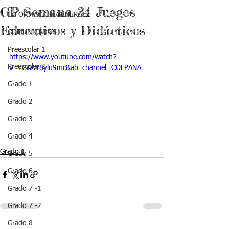
GP Semana 34 Juegos
INFORMACIÓN GENERAL
Educativos y Didácticos
COMUNICADOS
Preescolar 1
https://www.youtube.com/watch?
Preescolar 2
v=7CWW8ylu9mc&ab_channel=COLPANA
Grado 1
Grado 2
Grado 3
Grado 4
Grado 1
Grado 5
Grado 6
Grado 7 -1
Grado 7 -2
Grado 8