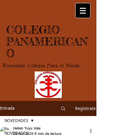
COLEGIO
PANAMERICAN
O
Formando Lideres Para el Mundo
Regístrate
Entrada
NOVEDADES
Hellen Yuyu Vale
NOVEDADES
29 oct 2020
0 min de lectura