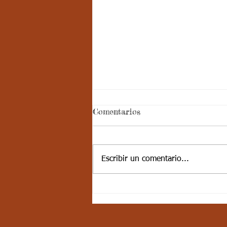
Decimo - Matemáticas:
Comentarios
Aspectos curriculares
Cordial saludo jóvenes, les
comparto los aspectos
Escribir un comentario...
curriculares Aspectos Curriculares
Estándar básico de competencia:
Identifico...