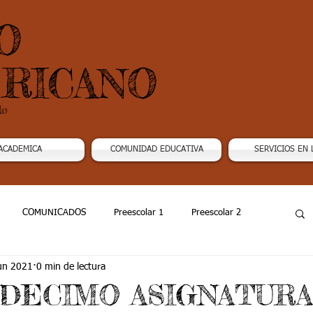
O
RICANO
do
ACADEMICA
COMUNIDAD EDUCATIVA
SERVICIOS EN 
COMUNICADOS
Preescolar 1
Preescolar 2
un 2021
0 min de lectura
Grado 4
Grado 5
Grado 6
Grado 7 -1
DECIMO ASIGNATURA