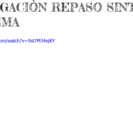
IGACIÒN REPASO SIN
 9
Grado 10
Grado 11
EMA
EPORTES
Jardín-2020
Transición-2020
com/watch?v=9st7M34ejKY