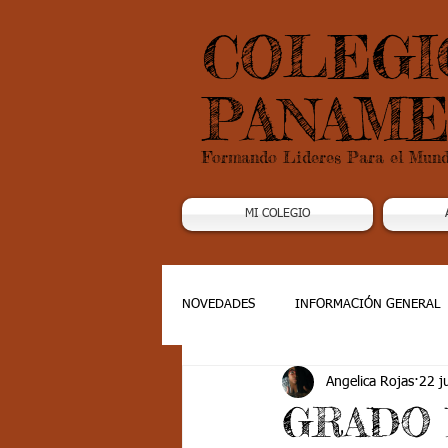
COLEGI
PANAME
Formando Lideres Para el Mun
MI COLEGIO
NOVEDADES
INFORMACIÓN GENERAL
Angelica Rojas
22 j
Grado 1
Grado 2
Grado 3
GRADO 