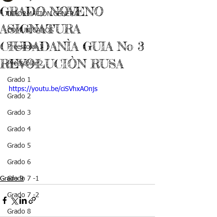
GRADO NOVENO
INFORMACIÓN GENERAL
ASIGNATURA
COMUNICADOS
CIUDADANÌA GUIA No 3
Preescolar 1
REVOLUCIÒN RUSA
Preescolar 2
Grado 1
https://youtu.be/ciSVhxAOnjs
Grado 2
Grado 3
Grado 4
Grado 5
Grado 6
Grado 9
Grado 7 -1
Grado 7 -2
Grado 8