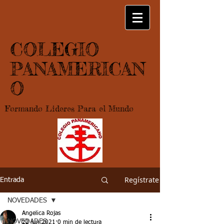
COLEGIO
PANAMERICAN
O
Formando Lideres Para el Mundo
Regístrate
Entrada
NOVEDADES
Angelica Rojas
NOVEDADES
22 jun 2021
0 min de lectura