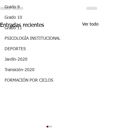
Grado 9
Grado 10
Ver todo
Entradas recientes
Grado 11
PSICOLOGÍA INSTITUCIONAL
DEPORTES
Jardín-2020
Transición-2020
FORMACIÓN POR CICLOS
ASPECTOS
ASPECTOS
CURRICULARES 3P
CURRICULARE