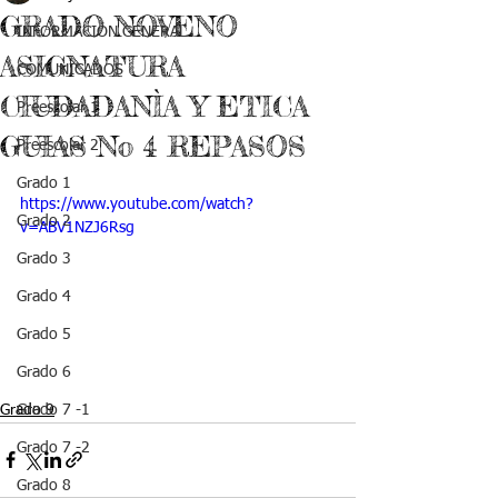
GRADO NOVENO
INFORMACIÓN GENERAL
ASIGNATURA
COMUNICADOS
CIUDADANÌA Y ETICA
Preescolar 1
GUIAS No 4 REPASOS
Preescolar 2
Grado 1
https://www.youtube.com/watch?
Grado 2
v=ABV1NZJ6Rsg
Grado 3
Grado 4
Grado 5
Grado 6
Grado 9
Grado 7 -1
Grado 7 -2
Grado 8