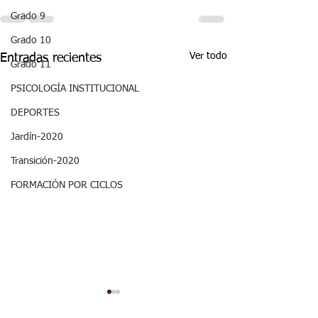
Grado 9
Grado 10
Ver todo
Entradas recientes
Grado 11
PSICOLOGÍA INSTITUCIONAL
DEPORTES
Jardín-2020
Transición-2020
FORMACIÓN POR CICLOS
ASPECTOS
ASPECTOS
CURRICULARES 3P
CURRICULARE