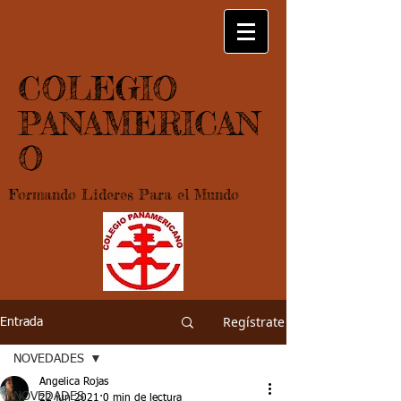
COLEGIO
PANAMERICAN
O
Formando Lideres Para el Mundo
Regístrate
Entrada
NOVEDADES
Angelica Rojas
NOVEDADES
22 jun 2021
0 min de lectura