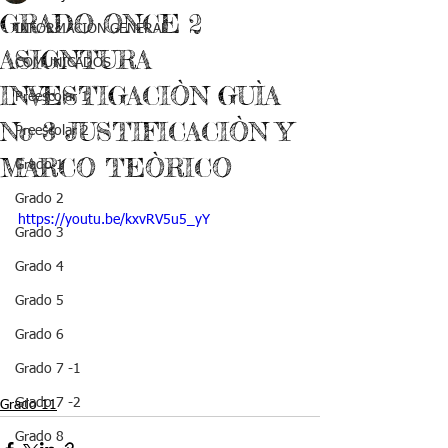
GRADO ONCE 2
INFORMACIÓN GENERAL
ASIGNTURA
COMUNICADOS
INVESTIGACIÒN GUÌA
Preescolar 1
No 3 JUSTIFICACIÒN Y
Preescolar 2
MARCO TEÒRICO
Grado 1
Grado 2
https://youtu.be/kxvRV5u5_yY
Grado 3
Grado 4
Grado 5
Grado 6
Grado 7 -1
Grado 7 -2
Grado 11
Grado 8