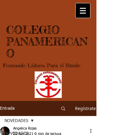
COLEGIO
PANAMERICAN
O
Formando Lideres Para el Mundo
Regístrate
Entrada
NOVEDADES
Angelica Rojas
NOVEDADES
22 jun 2021
0 min de lectura