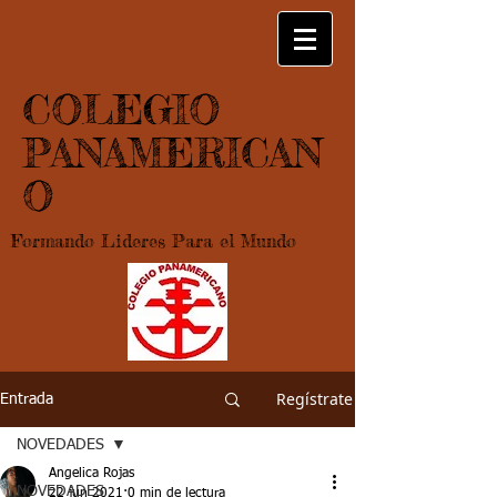
COLEGIO
PANAMERICAN
O
Formando Lideres Para el Mundo
Regístrate
Entrada
NOVEDADES
Angelica Rojas
NOVEDADES
22 jun 2021
0 min de lectura