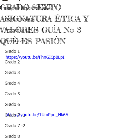
GRADO SEXTO
INFORMACIÓN GENERAL
ASIGNATURA ÈTICA Y
COMUNICADOS
VALORES GUÌA No 3
Preescolar 1
QUÈ ES PASIÒN
Preescolar 2
Grado 1
https://youtu.be/FhnGICpBLpI
Grado 2
Grado 3
Grado 4
Grado 5
Grado 6
https://youtu.be/1UmPpq_Nk6A
Grado 7 -1
Grado 7 -2
Grado 8